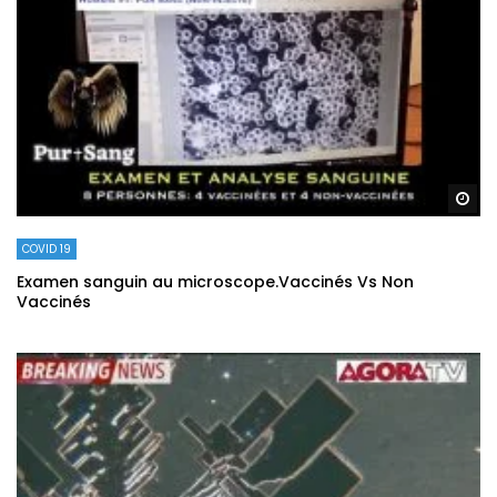
Re
COVID 19
Examen sanguin au microscope.Vaccinés Vs Non
Vaccinés