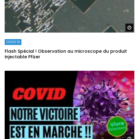
Re
COVID 19
Flash Spécial ! Observation au microscope du produit
injectable Pfizer
Re