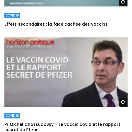
Re
COVID 19
Effets secondaires : la face cachée des vaccins
Re
COVID 19
Pr Michel Chossudovsy – Le vaccin covid et le rapport
secret de Pfizer