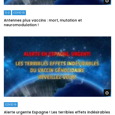
Re
5 G
COVID 19
Antennes plus vaccins : mort, mutation et
neuromodulation !
Re
COVID 19
Alerte urgente Espagne ! Les terribles effets indésirables