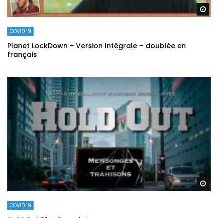
Re
COVID 19
Planet LockDown – Version Intégrale – doublée en
français
Re
COVID 19