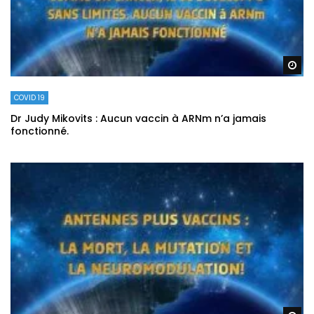
Re
COVID 19
Dr Judy Mikovits : Aucun vaccin à ARNm n’a jamais
fonctionné.