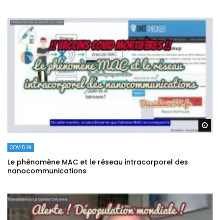
Re
COVID 19
Le phénomène MAC et le réseau intracorporel des
nanocommunications