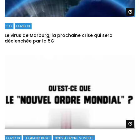
Re
5 G
COVID 19
Le virus de Marburg, la prochaine crise qui sera
déclenchée par la 5G
Re
COVID 19
LE GRAND RESET
NOUVEL ORDRE MONDIAL