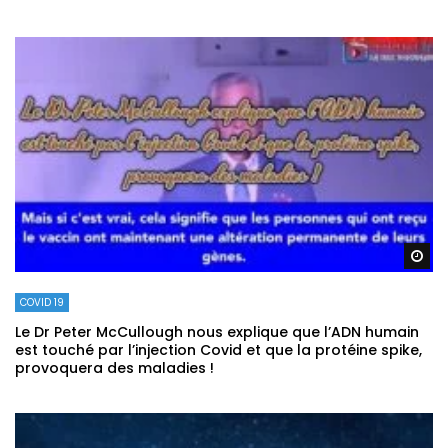
Re
COVID 19
Le Dr Peter McCullough nous explique que l’ADN humain
est touché par l’injection Covid et que la protéine spike,
provoquera des maladies !