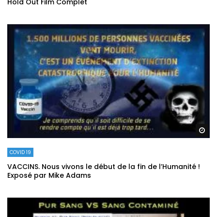
Hold Out Film Complet
Re
COVID 19
VACCINS. Nous vivons le début de la fin de l’Humanité !
Exposé par Mike Adams