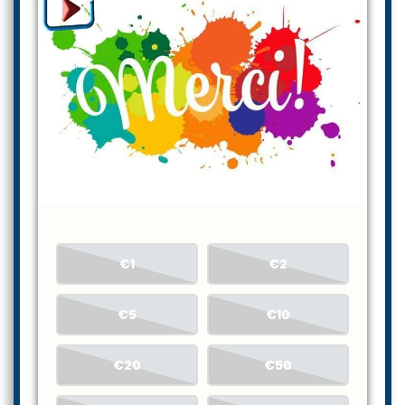
€1
€2
€5
€10
€20
€50