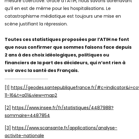
mesure coercitive. Grâce à l’ATIH, nous savons dorénavant
qu’il en est de même pour les hospitalisations. Le
catastrophisme médiatique est toujours une mise en
scène justifiant la répression.
Toutes ces statistiques proposées par l’ATIH ne font
que nous confirmer que sommes faisons face depuis
2 ans à des choix idéologiques, politiques ou
financiers de la part des décideurs, qui n’ont rien à
voir avec la santé des Français.
[1]
https://geodes.santepubliquefrance.fr/#c=indicator&i=co
11-16&t=a01&view=map2
[2]
https://www.insee.fr/fr/statistiques/4487988?
sommaire=4487854
[3]
https://www.scansante.fr/applications/analyse-
activite-nationale