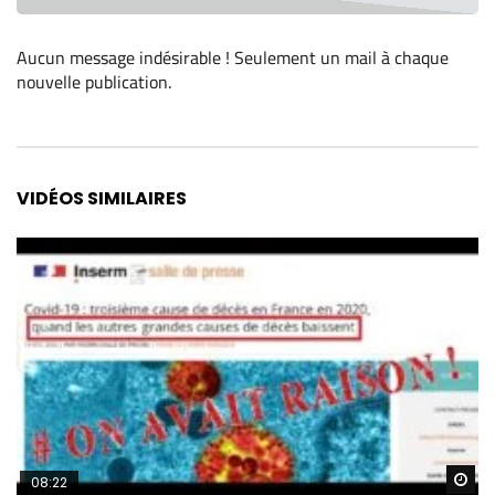
Aucun message indésirable ! Seulement un mail à chaque
nouvelle publication
.
Alternative:
VIDÉOS SIMILAIRES
Re
08:22