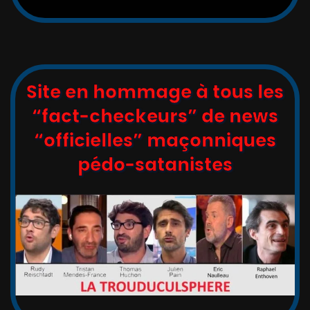
Site en hommage à tous les
“fact-checkeurs” de news
“officielles” maçonniques
pédo-satanistes