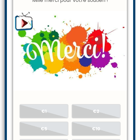
Mille merci pour votre soutien !
€1
€2
€5
€10