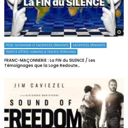
Re
PÉDO-SATANISME ET SACRIFICES D'ENFANTS
SACRIFICES D'ENFANTS
TRAFICS D'ÊTRES HUMAINS & TRAFICS D'ORGANES
FRANC-MAÇONNERIE : La FIN du SILENCE / Les
Témoignages que la Loge Redoute…