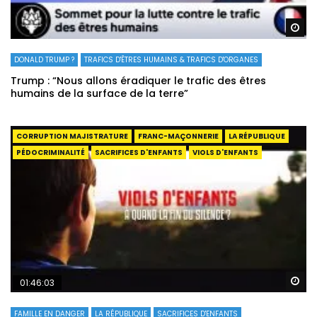
Re
DONALD TRUMP ?
TRAFICS D'ÊTRES HUMAINS & TRAFICS D'ORGANES
Trump : “Nous allons éradiquer le trafic des êtres
humains de la surface de la terre”
CORRUPTION MAJISTRATURE
FRANC-MAÇONNERIE
LA RÉPUBLIQUE
PÉDOCRIMINALITÉ
SACRIFICES D'ENFANTS
VIOLS D'ENFANTS
Re
01:46:03
FAMILLE EN DANGER
LA RÉPUBLIQUE
SACRIFICES D'ENFANTS