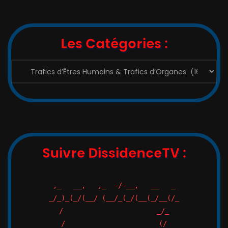
Les Catégories :
Les
Catégories
:
Suivre DissidenceTV :
,_   __,   ,_  -/-__,   __   _

_/_)_(_/(__/ (__/_(_/(__(_/__(/_

/                       _/_

/                       (/
