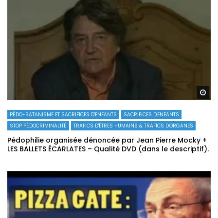
Re
PÉDO-SATANISME ET SACRIFICES D'ENFANTS
SACRIFICES D'ENFANTS
STOP PÉDOCRIMINALITÉ
TRAFICS D'ÊTRES HUMAINS & TRAFICS D'ORGANES
Pédophilie organisée dénoncée par Jean Pierre Mocky +
LES BALLETS ÉCARLATES – Qualité DVD (dans le descriptif).