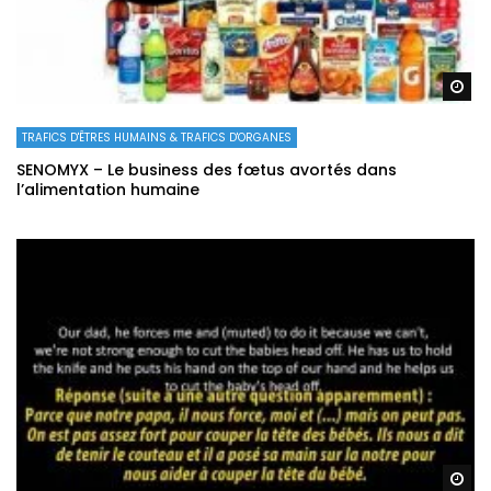
Re
TRAFICS D'ÊTRES HUMAINS & TRAFICS D'ORGANES
SENOMYX – Le business des fœtus avortés dans
l’alimentation humaine
Re