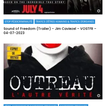
Re
STOP PÉDOCRIMINALITÉ
TRAFICS D'ÊTRES HUMAINS & TRAFICS D'ORGANES
Sound of Freedom (Trailer) – Jim Caviezel – VOSTFR –
04-07-2023
Re