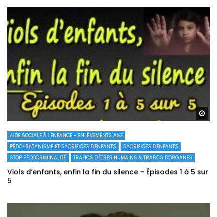
Re
AIDE SOCIALE À L'ENFANCE - ENLÈVEMENTS ASE
PÉDO-SATANISME ET SACRIFICES D'ENFANTS
SACRIFICES D'ENFANTS
STOP PÉDOCRIMINALITÉ
TRAFICS D'ÊTRES HUMAINS & TRAFICS D'ORGANES
Viols d’enfants, enfin la fin du silence – Épisodes 1 à 5 sur
5