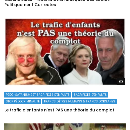
Politiquement Correctes
Re
PÉDO-SATANISME ET SACRIFICES D'ENFANTS
SACRIFICES D'ENFANTS
STOP PÉDOCRIMINALITÉ
TRAFICS D'ÊTRES HUMAINS & TRAFICS D'ORGANES
Le trafic d’enfants n’est PAS une théorie du complot