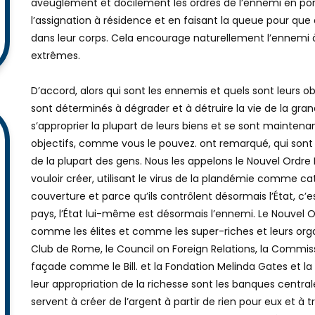
collabore donc avec l’ennemi pour accélérer sa propre dest
aveuglément et docilement les ordres de l’ennemi en po
l’assignation à résidence et en faisant la queue pour qu
dans leur corps. Cela encourage naturellement l’ennemi à
extrêmes.
D’accord, alors qui sont les ennemis et quels sont leurs ob
sont déterminés à dégrader et à détruire la vie de la gra
s’approprier la plupart de leurs biens et se sont mainten
objectifs, comme vous le pouvez. ont remarqué, qui sont
de la plupart des gens. Nous les appelons le Nouvel Ordre 
vouloir créer, utilisant le virus de la plandémie comme
couverture et parce qu’ils contrôlent désormais l’État, c
pays, l’État lui-même est désormais l’ennemi. Le Nouvel
comme les élites et comme les super-riches et leurs organ
Club de Rome, le Council on Foreign Relations, la Commissi
façade comme le Bill. et la Fondation Melinda Gates et la