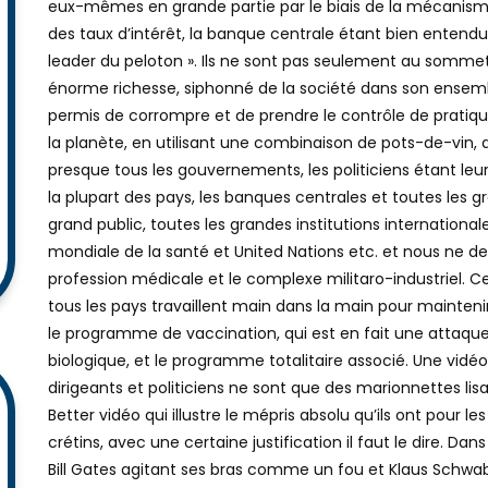
leur appropriation de la richesse sont les banques centra
servent à créer de l’argent à partir de rien pour eux et à t
eux-mêmes en grande partie par le biais de la mécanism
des taux d’intérêt, la banque centrale étant bien entendu 
leader du peloton ». Ils ne sont pas seulement au sommet 
énorme richesse, siphonné de la société dans son ense
permis de corrompre et de prendre le contrôle de pratiq
la planète, en utilisant une combinaison de pots-de-vin, d
presque tous les gouvernements, les politiciens étant leurs
la plupart des pays, les banques centrales et toutes les g
grand public, toutes les grandes institutions internation
mondiale de la santé et United Nations etc. et nous ne de
profession médicale et le complexe militaro-industriel. 
tous les pays travaillent main dans la main pour maintenir 
le programme de vaccination, qui est en fait une attaq
biologique, et le programme totalitaire associé. Une v
dirigeants et politiciens ne sont que des marionnettes lis
Better vidéo qui illustre le mépris absolu qu’ils ont pour 