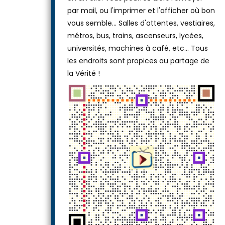
ou laissez-le tel quel, puis téléchargez-le
en un clic. Vous pourrez alors l'envoyer
par mail, ou l'imprimer et l'afficher où bon
vous semble… Salles d'attentes, vestiaires,
métros, bus, trains, ascenseurs, lycées,
universités, machines à café, etc... Tous
les endroits sont propices au partage de
la Vérité !