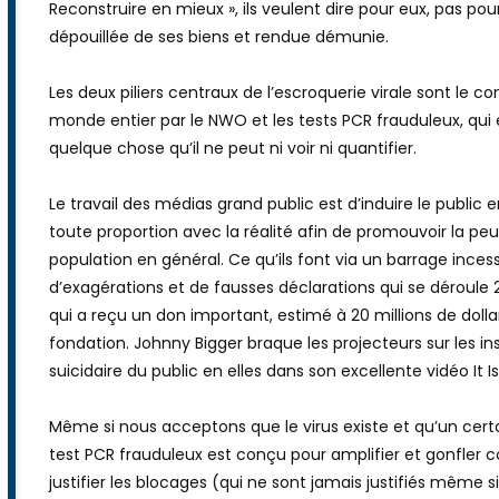
crétins, avec une certaine justification il faut le dire. 
Bill Gates agitant ses bras comme un fou et Klaus Schwab
Reconstruire en mieux », ils veulent dire pour eux, pas pou
dépouillée de ses biens et rendue démunie.
Les deux piliers centraux de l’escroquerie virale sont le 
monde entier par le NWO et les tests PCR frauduleux, qui e
quelque chose qu’il ne peut ni voir ni quantifier.
Le travail des médias grand public est d’induire le public
toute proportion avec la réalité afin de promouvoir la peur
population en général. Ce qu’ils font via un barrage ince
d’exagérations et de fausses déclarations qui se déroule 
qui a reçu un don important, estimé à 20 millions de dollars
fondation. Johnny Bigger braque les projecteurs sur les ins
suicidaire du public en elles dans son excellente vidéo It
Même si nous acceptons que le virus existe et qu’un cer