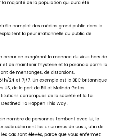
Dans cette vidéo, vous pouvez également apercevoir
 portant une veste Dark Vador. Quand ils disent «
r la majorité de la population qui aura été
contrôle complet des médias grand public dans le
xploitent la peur irrationnelle du public de
 en erreur en exagérant la menace du virus hors de
 et de maintenir l’hystérie et la paranoïa parmi la
ssant de mensonges, de distorsions,
24h/24 et 7j/7. Un exemple est la BBC britannique
 US, de la part de Bill et Melinda Gates.
titutions corrompues de la société et la foi
 Is Destined To Happen This Way .
tain nombre de personnes tombent avec lui, le