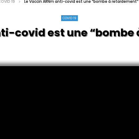
OVID 19
Le Vaccin ARNm anti-covid est une “bombe à retardement” p
COVID 19
ti-covid est une “bombe 
le Dr.Sherv