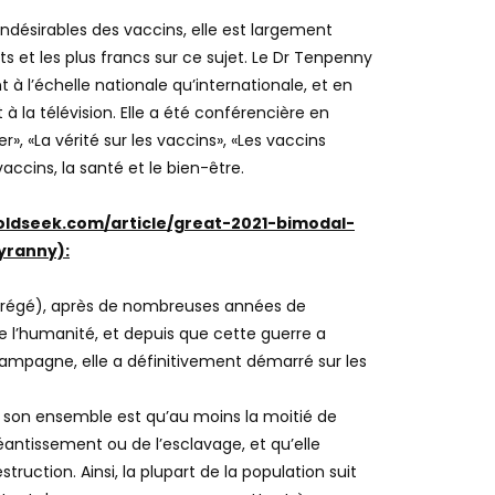
aine qui soutient l’hypothèse selon laquelle les
 indésirables des vaccins, elle est largement
et les plus francs sur ce sujet. Le Dr Tenpenny
à l’échelle nationale qu’internationale, et en
 à la télévision. Elle a été conférencière en
», «La vérité sur les vaccins», «Les vaccins
cins, la santé et le bien-être.
//goldseek.com/article/great-2021-bimodal-
yranny):
abrégé), après de nombreuses années de
de l’humanité, et depuis que cette guerre a
ampagne, elle a définitivement démarré sur les
s son ensemble est qu’au moins la moitié de
néantissement ou de l’esclavage, et qu’elle