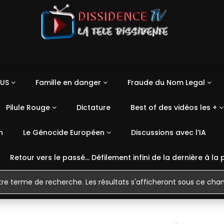
US
Famille en danger
Fraude du Nom Legal
Pilule Rouge
Dictature
Best of des vidéos les +
n
Le Génocide Européen
Discussions avec l’IA
Retour vers le passé… Défilement infini de la dernière à la 