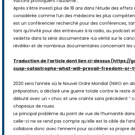
Sherri Tenpenny est une militante anti-vaccination améric
vaccins provoquent l’autisme…
Après s’être investi plus de 18 ans dans l’étude des effets
considérée comme l’un des médecins les plus compétents 
est un conférencier recherché pour des conférences, tant 
tant qu’invité pour des entrevues à la radio, au podcast et
vedette dans la série documentaire «La vérité sur le cancer
révélés» et de nombreux documentaires concernant les vac
Traduction de l’article dont lien ci-dessus (https:
cusp-catastrophe-what-will-prevail-freedom-or-t
2020 sera l’année où le Nouvel Ordre Mondial (NWO en 
préparation, a déclaré une guerre totale contre le reste 
débuté avec un « choc et une crainte sans précédent ” c
chapeaux de roues.
Le principal problème du point de vue de l’humanité dan
celle-ci ne se rend pas compte qu’elle est la cible de l’a