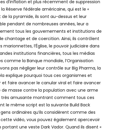
les et le système de monnaie fiduciaire qui
ransférer la richesse du reste de la population à
es d’inflation et plus récemment de suppression
la Réserve fédérale américaine, qui est le «
de la pyramide, ils sont au-dessus et leur
mble pendant de nombreuses années, leur a
uement tous les gouvernements et institutions de
e chantage et de coercition. Ainsi, ils contrôlent
 marionnettes, l’Église, le pouvoir judiciaire dans
randes institutions financières, tous les médias
ales comme la Banque mondiale, l’Organisation
vons pas négliger leur contrôle sur Big Pharma, la
Cela explique pourquoi tous ces organismes et
et faire avancer le canular viral et faire avancer
ue de masse contre la population avec une arme
idéo très amusante montrant comment tous ces
ant le même script est la suivante Build Back
les gens ordinaires qu’ils considèrent comme des