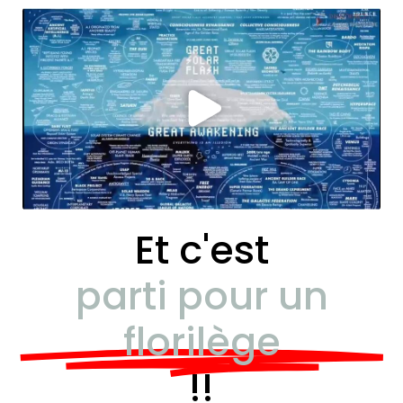
Et c'est
parti pour un
florilège
!!