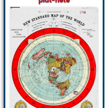
plat-nète