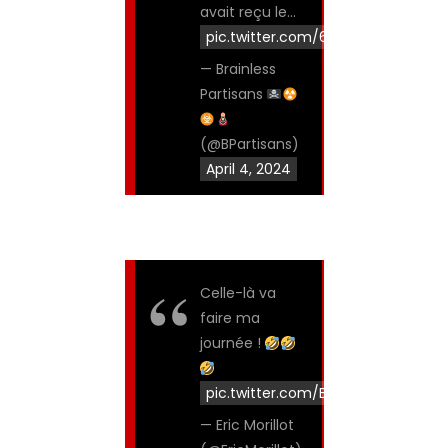
avait reçu le…
pic.twitter.com/6UT5AzVf9m
— Brainless
Partisans
(@BPartisans)
April 4, 2024
Celle-là va
faire ma
journée !
pic.twitter.com/BLBLLZeir4
— Eric Morillot