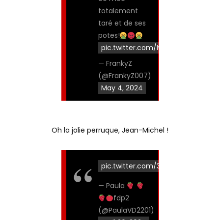
totalement
taré et de ses
potes!
pic.twitter.com/Iwfoc0b6oa
— FrankyZ
(@FrankyZ007)
May 4, 2024
Oh la jolie perruque, Jean-Michel !
pic.twitter.com/3C7BxjAI0f
— Paula
fdp2
(@PaulaVD2201)