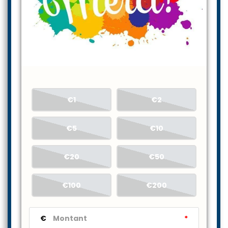
€1
€2
€5
€10
€20
€50
€100
€200
€
*