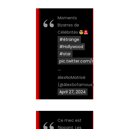
Moments
Bizarres de
Célébrités
#étrange
#Hollywood
#star
pic.twitter.com/rSvJKNqV6d
—
AlexNoMatrixé
(@AlexSofamous)
April 27, 2024
Ce mec est
flippant. Les