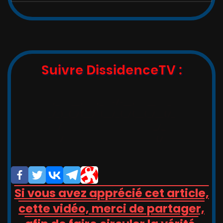
Suivre DissidenceTV :
,_   __,   ,_  -/-__,   __   _

_/_)_(_/(__/ (__/_(_/(__(_/__(/_

/                       _/_

/                       (/

Si vous avez apprécié cet article,
cette vidéo, merci de partager,