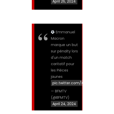
April 26, 2024
Emmanuel
Macron
marque un but
sur pénalty lors
d'un match
caritatif pour
les Pièces
jaunes
pic.twitter.com/XyKGaA5vnI
— BFMTV
(@BFMTV)
April 24, 2024