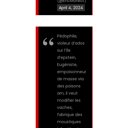
(@EricMorillot)
April 4, 2024
Pédophile,
violeur d’ados
sur l’île
d’epstein,
Eugèniste,
empoisonneur
de masse via
des poisons
arn, il veut
modifier les
vaches,
fabrique des
moustiques