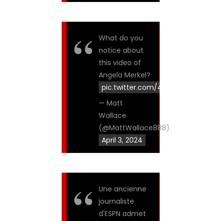
What do you
notice about
this video of
Angela Merkel?
pic.twitter.com/4043PeKaFn
— Matt
Wallace
(@MattWallace888)
April 3, 2024
Une ancienne
journaliste
d'ESPN admet