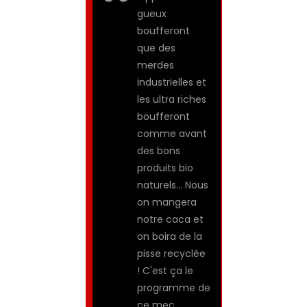
gueux
boufferont
que des
merdes
industrielles et
les ultra riches
boufferont
comme avant
des bons
produits bio
naturels… Nous
on mangera
notre caca et
on boira de la
pisse recyclée
! C'est ça le
programme de
ce mec