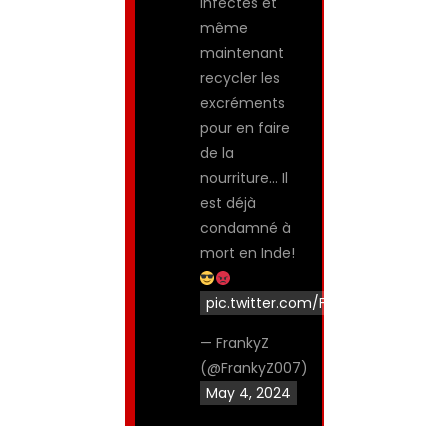
infectés et
même
maintenant
recycler les
excréments
pour en faire
de la
nourriture… Il
est déjà
condamné à
mort en Inde!
pic.twitter.com/FpYo3xs6Qg
— FrankyZ
(@FrankyZ007)
May 4, 2024