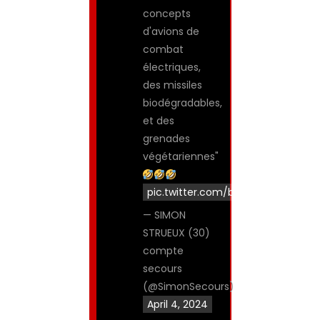
concepts
d'avions de
combat
électriques,
des missiles
biodégradables,
et des
grenades
végétariennes"
pic.twitter.com/b0NFg1h89V
— SIMON
STRUEUX (30)
compte
secours
(@SimonSecours)
April 4, 2024