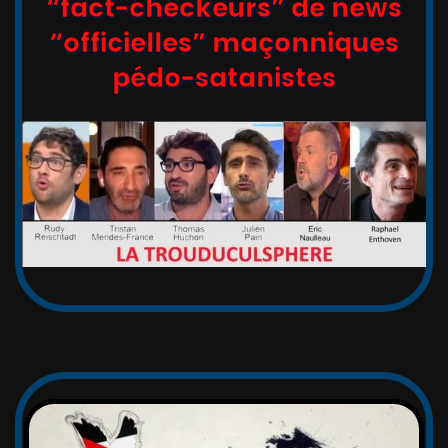
“fact-checkeurs” de news
“officielles” maçonniques
pédo-satanistes