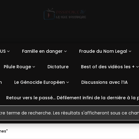
US
Famille en danger
Fraude du Nom Legal
Pilule Rouge
Dictature
Best of des vidéos les +
n
Le Génocide Européen
Discussions avec l’IA
Retour vers le passé… Défilement infini de la dernière à la 
ines"