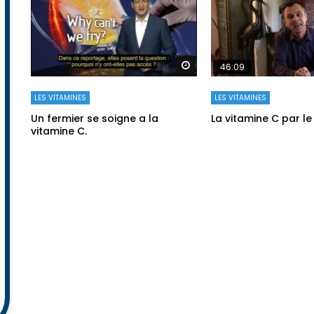
Regarder plus tard
46:09
LES VITAMINES
LES VITAMINES
Un fermier se soigne a la
La vitamine C par le
vitamine C.