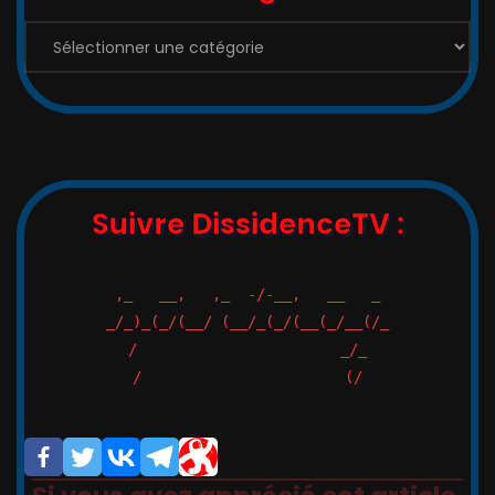
Suivre DissidenceTV :
,_   __,   ,_  -/-__,   __   _

_/_)_(_/(__/ (__/_(_/(__(_/__(/_

/                       _/_

/                       (/
