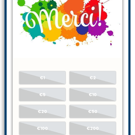
€1
€2
€5
€10
€20
€50
€100
€200