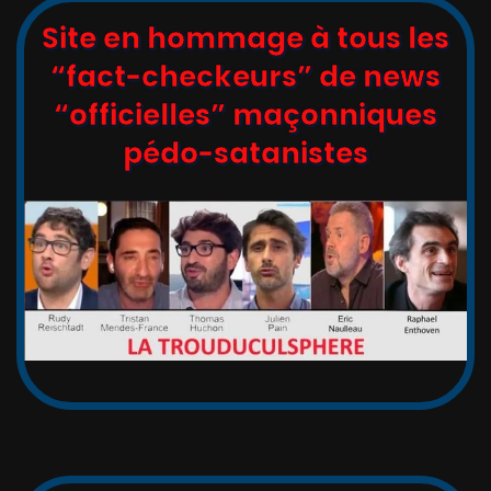
Site en hommage à tous les
“fact-checkeurs” de news
“officielles” maçonniques
pédo-satanistes