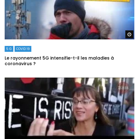
Re
5 G
COVID 19
Le rayonnement 5G intensifie-t-il les maladies à
coronavirus ?