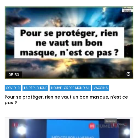
Re
05:53
COVID 19
LA RÉPUBLIQUE
NOUVEL ORDRE MONDIAL
VACCINS
Pour se protéger, rien ne vaut un bon masque, n’est ce
pas ?