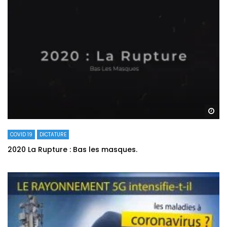
Re
COVID 19
DICTATURE
2020 La Rupture : Bas les masques.