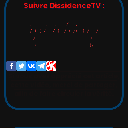
Suivre DissidenceTV :
,_   __,   ,_  -/-__,   __   _

_/_)_(_/(__/ (__/_(_/(__(_/__(/_

/                       _/_

/                       (/

Si vous avez apprécié cet article,
cette vidéo, merci de partager,
afin de faire circuler la vérité.