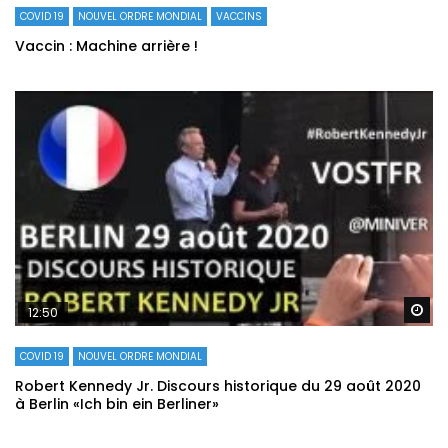
COVID 19
NOUVEL ORDRE MONDIAL
VACCINS
Vaccin : Machine arrière !
Re
12:50
COVID 19
NOUVEL ORDRE MONDIAL
Robert Kennedy Jr. Discours historique du 29 août 2020
à Berlin «Ich bin ein Berliner»