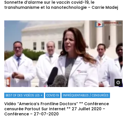
Sonnette d’alarme sur le vaccin covid-19, le
transhumanisme et la nanotechnologie – Carrie Madej
Re
BEST OF DES VIDÉOS LES +
COVID 19
INFRÉQUENTABLES / CENSURÉES
Vidéo “America’s Frontline Doctors” ** Conférence
censurée Partout Sur Internet ** 27 Juillet 2020 –
Conférence – 27-07-2020