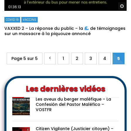
Re
01:36:13
COVID 19
VACCINS
VAXXED 2 – La réponse du public – la
de témoignages
sur un massacre à la piquouze annoncé
Page 5 sur 5
1
2
3
4
5
Les dernières vidéos
Les aveux du berger maléfique – La
Confesión del Pastor Maléfico –
VOSTFR
Citizen Vigilante (Justicier citoyen) –