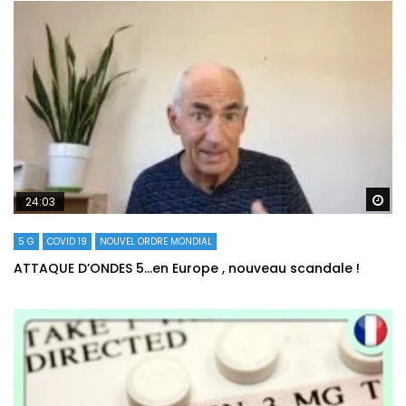
Re
24:03
5 G
COVID 19
NOUVEL ORDRE MONDIAL
ATTAQUE D’ONDES 5…en Europe , nouveau scandale !