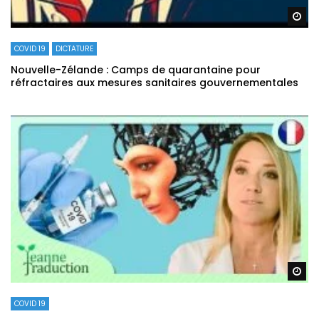
Re
COVID 19
DICTATURE
Nouvelle-Zélande : Camps de quarantaine pour
réfractaires aux mesures sanitaires gouvernementales
Re
COVID 19