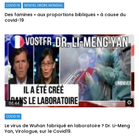
COVID 19
NOUVEL ORDRE MONDIAL
Des famines « aux proportions bibliques » à cause du
covid-19
Re
06:44
COVID 19
Le virus de Wuhan fabriqué en laboratoire ? Dr. Li-Meng
Yan, Virologue, sur le Covid19.