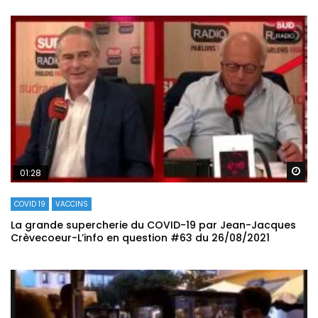
Re
01:28
COVID 19
VACCINS
La grande supercherie du COVID-19 par Jean-Jacques
Crèvecoeur-L’info en question #63 du 26/08/2021