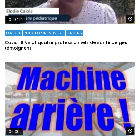
Re
01:07:14
COVID 19
NOUVEL ORDRE MONDIAL
VACCINS
Covid 19 Vingt quatre professionnels de santé belges
témoignent
Re
06:06