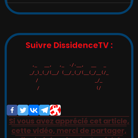
Suivre DissidenceTV :
,_   __,   ,_  -/-__,   __   _

_/_)_(_/(__/ (__/_(_/(__(_/__(/_

/                       _/_

/                       (/

Si vous avez apprécié cet article,