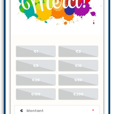
€1
€2
€5
€10
€20
€50
€100
€200