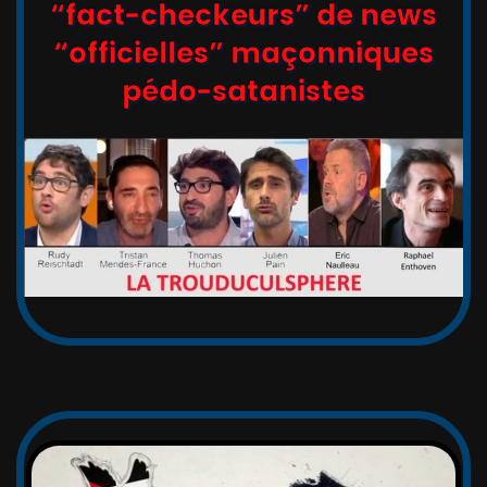
Site en hommage à tous les
“fact-checkeurs” de news
“officielles” maçonniques
pédo-satanistes