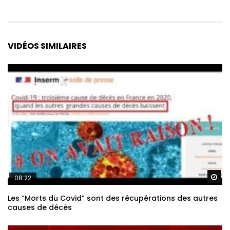
nouvelle publication
.
Alternative:
VIDÉOS SIMILAIRES
Re
08:22
Les “Morts du Covid” sont des récupérations des autres
causes de décès