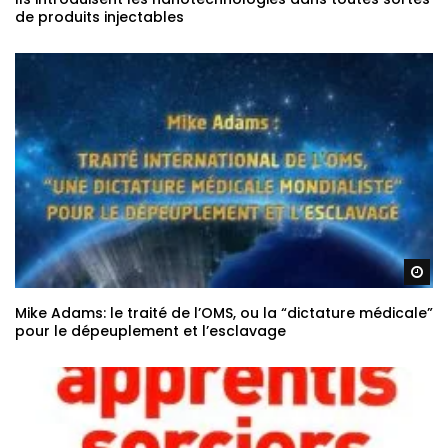
Ils introduisent les nanotechnologies dans toutes sortes
de produits injectables
Re
Mike Adams: le traité de l’OMS, ou la “dictature médicale”
pour le dépeuplement et l’esclavage