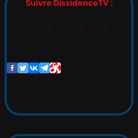
Suivre DissidenceTV :
,_   __,   ,_  -/-__,   __   _

_/_)_(_/(__/ (__/_(_/(__(_/__(/_

/                       _/_

/                       (/

Si vous avez apprécié cet article,
cette vidéo, merci de partager,
afin de faire circuler la vérité.