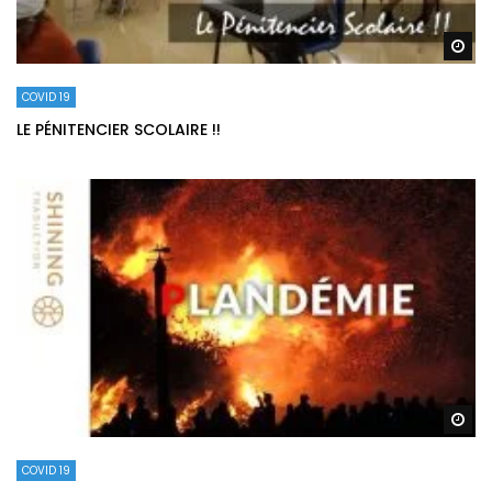
Re
COVID 19
LE PÉNITENCIER SCOLAIRE !!
Re
COVID 19