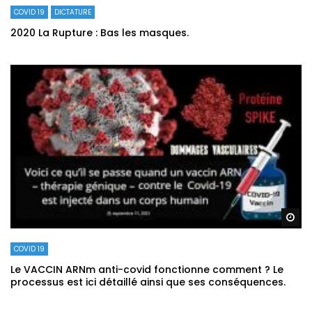
COVID 19
DICTATURE
2020 La Rupture : Bas les masques.
Re
COVID 19
Le VACCIN ARNm anti-covid fonctionne comment ? Le
processus est ici détaillé ainsi que ses conséquences.