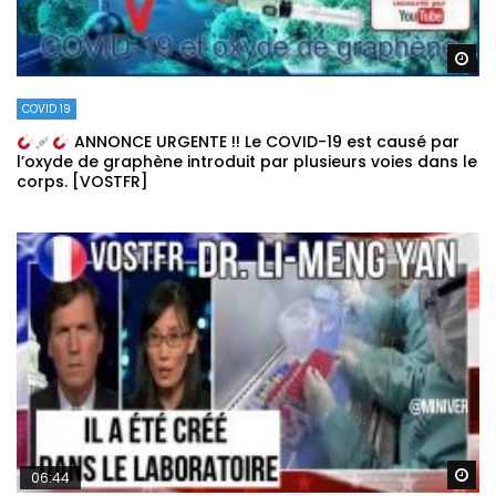
Re
COVID 19
ANNONCE URGENTE !! Le COVID-19 est causé par
l’oxyde de graphène introduit par plusieurs voies dans le
corps. [VOSTFR]
Re
06:44