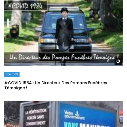
Re
COVID 19
#COVID 1984 : Un Directeur Des Pompes Funèbres
Témoigne !