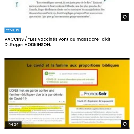
Re
COVID 19
VACCINS / “Les vaccinés vont au massacre” dixit
Dr.Roger HODKINSON.
Re
04:34