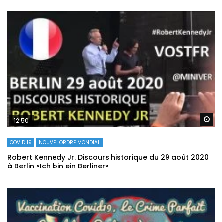
Re
12:50
COVID 19
NOUVEL ORDRE MONDIAL
Robert Kennedy Jr. Discours historique du 29 août 2020
à Berlin «Ich bin ein Berliner»