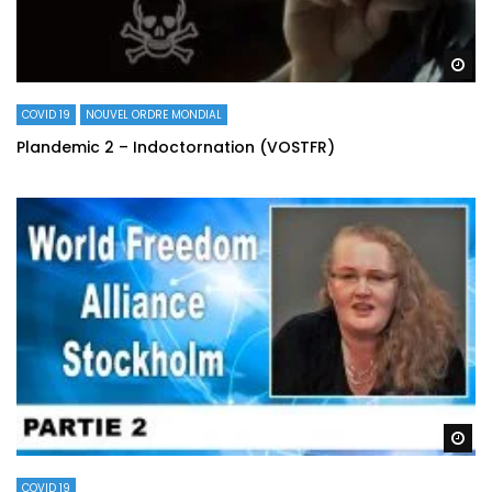
Re
COVID 19
NOUVEL ORDRE MONDIAL
Plandemic 2 – Indoctornation (VOSTFR)
Re
COVID 19