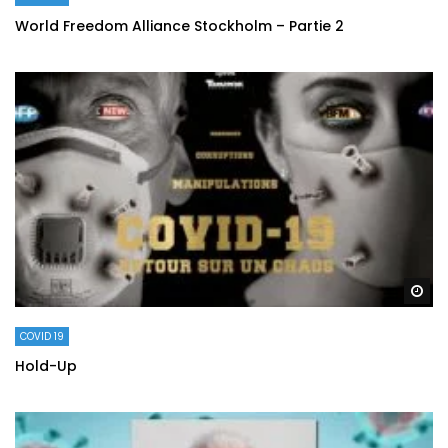
World Freedom Alliance Stockholm – Partie 2
Re
COVID 19
Hold-Up