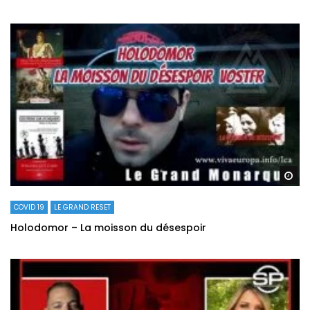
Re
COVID 19
LE GRAND RESET
Holodomor – La moisson du désespoir