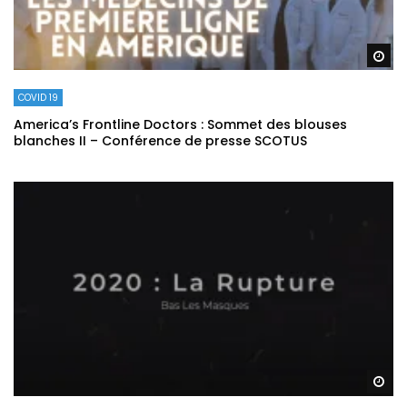
Re
COVID 19
America’s Frontline Doctors : Sommet des blouses
blanches II – Conférence de presse SCOTUS
Re