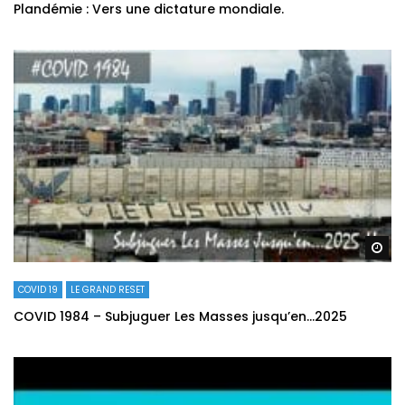
Plandémie : Vers une dictature mondiale.
Re
COVID 19
LE GRAND RESET
COVID 1984 – Subjuguer Les Masses jusqu’en…2025