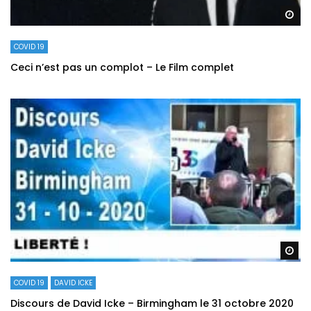
Re
COVID 19
Ceci n’est pas un complot – Le Film complet
Re
COVID 19
DAVID ICKE
Discours de David Icke – Birmingham le 31 octobre 2020