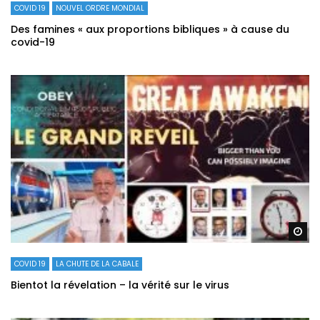
COVID 19
NOUVEL ORDRE MONDIAL
Des famines « aux proportions bibliques » à cause du
covid-19
Re
COVID 19
LA CHUTE DE LA CABALE
Bientot la révelation – la vérité sur le virus