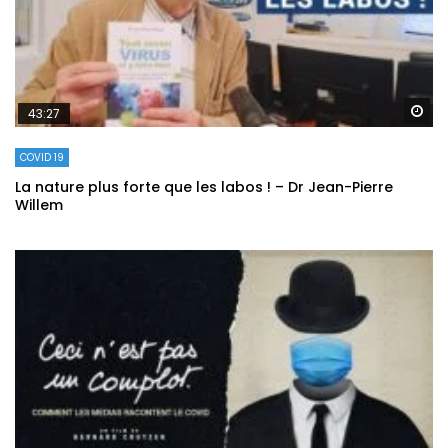
Re
43:27
COVID 19
La nature plus forte que les labos ! – Dr Jean-Pierre
Willem