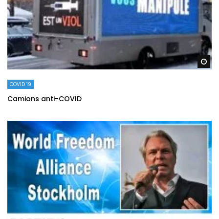
Re
COVID 19
Camions anti-COVID