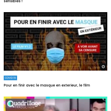
sensibles !
Re
COVID 19
Pour en finir avec le masque en exterieur, le film