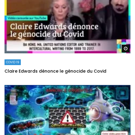
Re
COVID 19
Claire Edwards dénonce le génocide du Covid