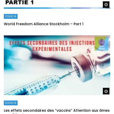
Re
COVID 19
World Freedom Alliance Stockholm – Part 1
Re
COVID 19
Les effets secondaires des “vaccins” Attention aux âmes