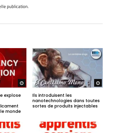
lle publication
.
Regarder plus tard
Regarder plus ta
re explose
Ils introduisent les
nanotechnologies dans toutes
dicament
sortes de produits injectables
t le monde