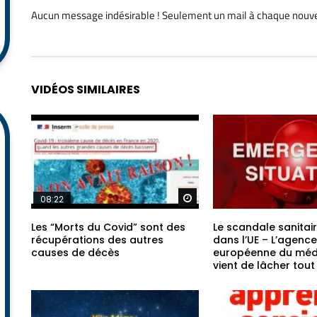
Aucun message indésirable ! Seulement un mail à chaque
nouve
Alternative:
VIDÉOS SIMILAIRES
Regarder plus tard
08:22
Les “Morts du Covid” sont des
Le scandale sanitai
récupérations des autres
dans l’UE – L’agence
causes de décès
européenne du mé
vient de lâcher tou