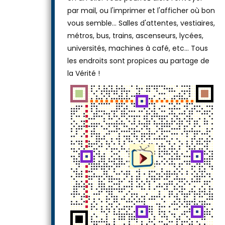
ou laissez-le tel quel, puis téléchargez-le
en un clic. Vous pourrez alors l'envoyer
par mail, ou l'imprimer et l'afficher où bon
vous semble… Salles d'attentes, vestiaires,
métros, bus, trains, ascenseurs, lycées,
universités, machines à café, etc... Tous
les endroits sont propices au partage de
la Vérité !