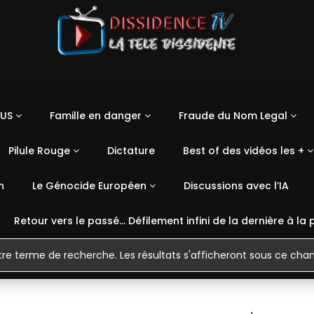
US
Famille en danger
Fraude du Nom Legal
Pilule Rouge
Dictature
Best of des vidéos les +
n
Le Génocide Européen
Discussions avec l’IA
Retour vers le passé… Défilement infini de la dernière à la 