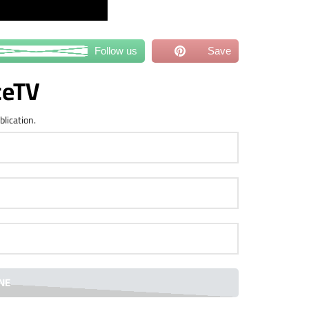
Follow us
Save
ceTV
blication.