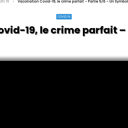
ID 19
Vaccination Covid-19, le crime parfait – Partie 5/6 – Un Symb
COVID 19
vid-19, le crime parfait – 
Symbolisms