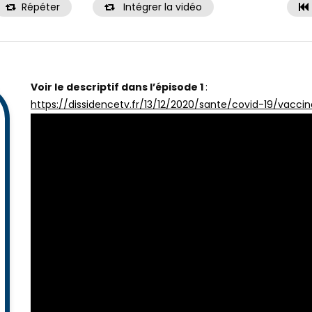
Répéter
Intégrer la vidéo
Voir le descriptif dans l’épisode 1
:
https://dissidencetv.fr/13/12/2020/sante/covid-19/vaccin