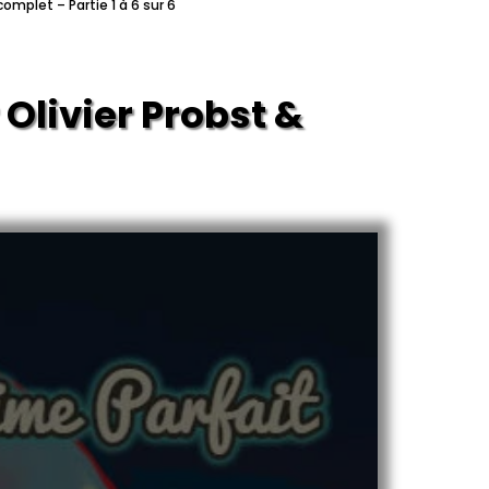
complet – Partie 1 à 6 sur 6
ivier Probst – Film