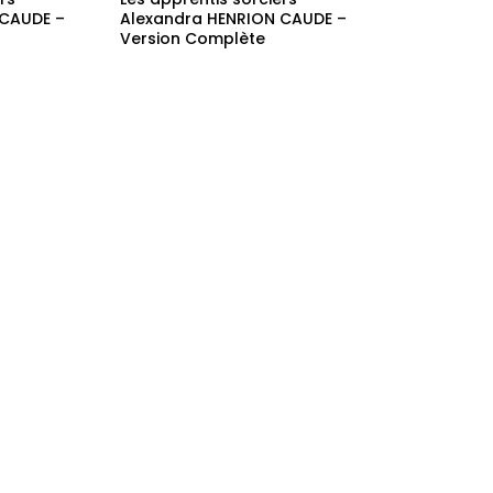
rs –
Les apprentis sorciers –
 CAUDE –
Alexandra HENRION CAUDE –
Version Complète