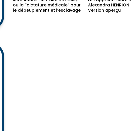
Regarder plus tard
Mike Adams: le traité de l’OMS,
Les apprentis sorcie
ou la “dictature médicale” pour
Alexandra HENRION
le dépeuplement et l’esclavage
Version aperçu