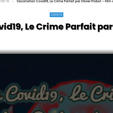
VID 19
Vaccination Covid19, Le Crime Parfait par Olivier Probst – Film 
COVID 19
9, Le Crime Parfait par Ol
complet