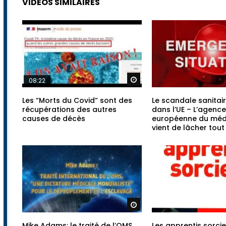
VIDÉOS SIMILAIRES
Regarder plus tard
08:22
Les “Morts du Covid” sont des
Le scandale sanitai
récupérations des autres
dans l’UE – L’agence
causes de décès
européenne du mé
vient de lâcher tou