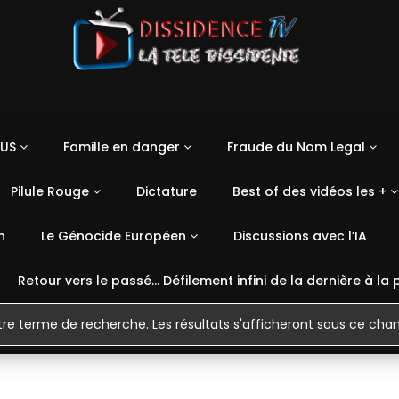
US
Famille en danger
Fraude du Nom Legal
Pilule Rouge
Dictature
Best of des vidéos les +
n
Le Génocide Européen
Discussions avec l’IA
Retour vers le passé… Défilement infini de la dernière à la 