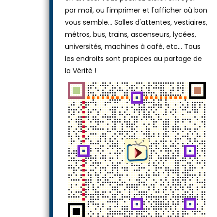
ou laissez-le tel quel, puis téléchargez-le
en un clic. Vous pourrez alors l'envoyer
par mail, ou l'imprimer et l'afficher où bon
vous semble… Salles d'attentes, vestiaires,
métros, bus, trains, ascenseurs, lycées,
universités, machines à café, etc... Tous
les endroits sont propices au partage de
la Vérité !