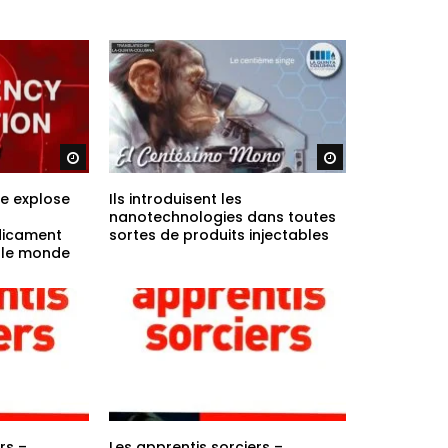
Regarder plus tard
Regarder plus ta
re explose
Ils introduisent les
nanotechnologies dans toutes
dicament
sortes de produits injectables
t le monde