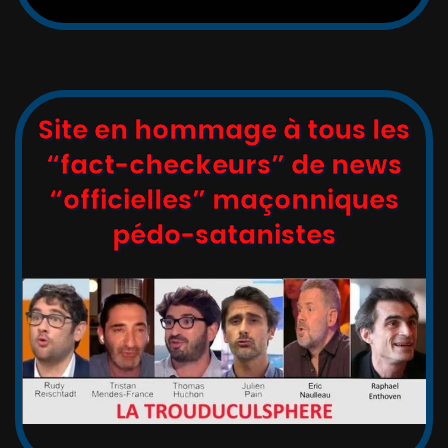
Site en hommage à tous les
“fact-checkeurs” de news
“officielles” maçonniques
pédo-satanistes