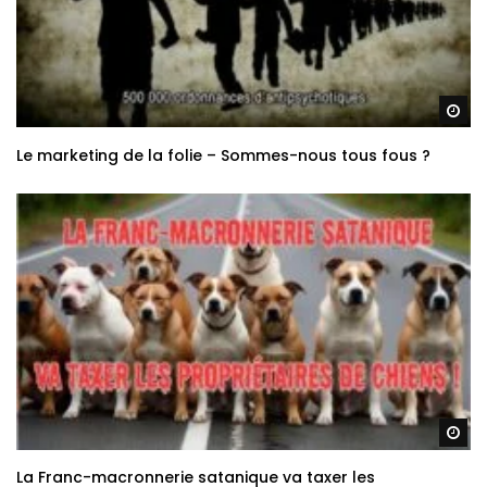
Re
Le marketing de la folie – Sommes-nous tous fous ?
Re
La Franc-macronnerie satanique va taxer les