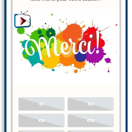
€1
€2
€5
€10