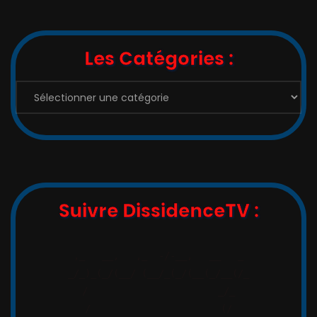
Les Catégories :
Suivre DissidenceTV :
,_   __,   ,_  -/-__,   __   _

_/_)_(_/(__/ (__/_(_/(__(_/__(/_

/                       _/_

/                       (/
