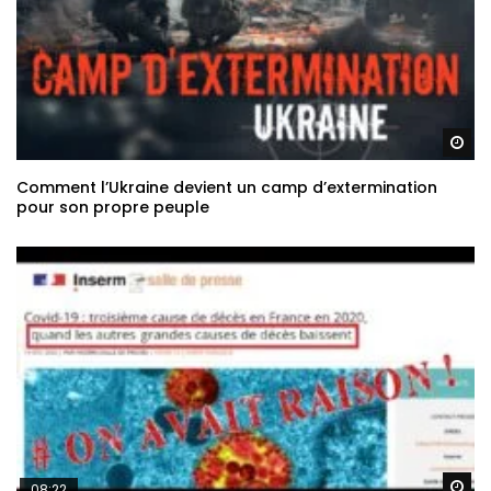
Re
Comment l’Ukraine devient un camp d’extermination
pour son propre peuple
Re
08:22