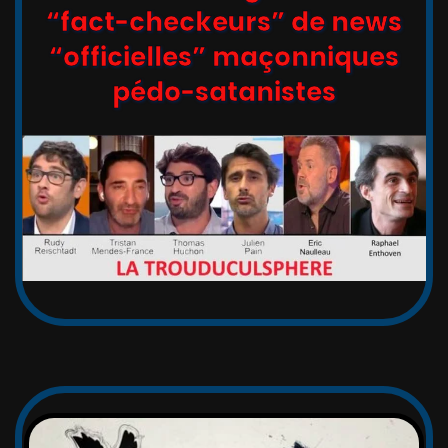
“fact-checkeurs” de news
“officielles” maçonniques
pédo-satanistes