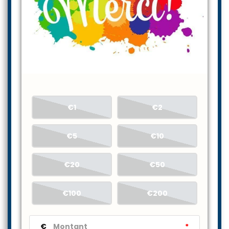
€1
€2
€5
€10
€20
€50
€100
€200
€
*