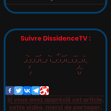
Suivre DissidenceTV :
,_   __,   ,_  -/-__,   __   _

_/_)_(_/(__/ (__/_(_/(__(_/__(/_

/                       _/_

/                       (/

Si vous avez apprécié cet article,
cette vidéo, merci de partager,