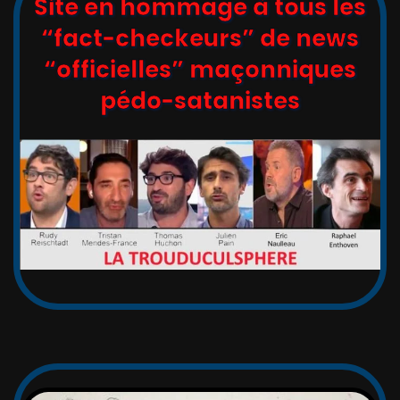
Site en hommage à tous les
“fact-checkeurs” de news
“officielles” maçonniques
pédo-satanistes