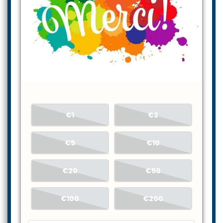
€1
€2
€5
€10
€20
€50
€100
€200