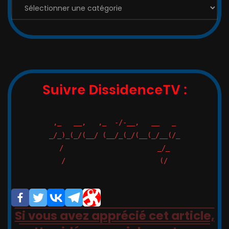
Suivre DissidenceTV :
,_   __,   ,_  -/-__,   __   _

_/_)_(_/(__/ (__/_(_/(__(_/__(/_

/                       _/_

/                       (/

Si vous avez apprécié cet article,