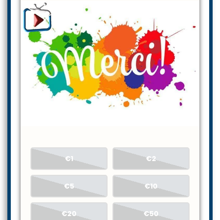
€1
€2
€5
€10
€20
€50