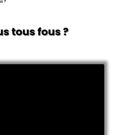
us ?
s tous fous ?