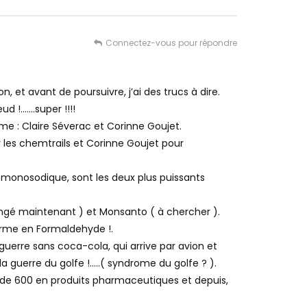
Connectez-vous pour répondre
, et avant de poursuivre, j’ai des trucs à dire.
d !…….super !!!!
rme : Claire Séverac et Corinne Goujet.
r les chemtrails et Corinne Goujet pour
 monosodique, sont les deux plus puissants
ngé maintenant ) et Monsanto ( à chercher ).
forme en Formaldehyde !.
guerre sans coca-cola, qui arrive par avion et
la guerre du golfe !…..( syndrome du golfe ? ).
 de 600 en produits pharmaceutiques et depuis,