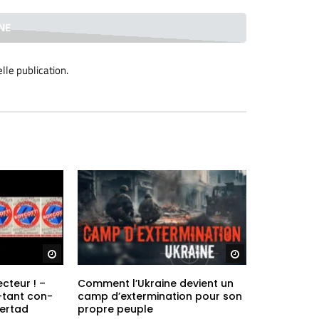
lle publication
.
Regarder plus tard
Regarder plus ta
ecteur ! –
Comment l’Ukraine devient un
-tant con-
camp d’extermination pour son
bertad
propre peuple