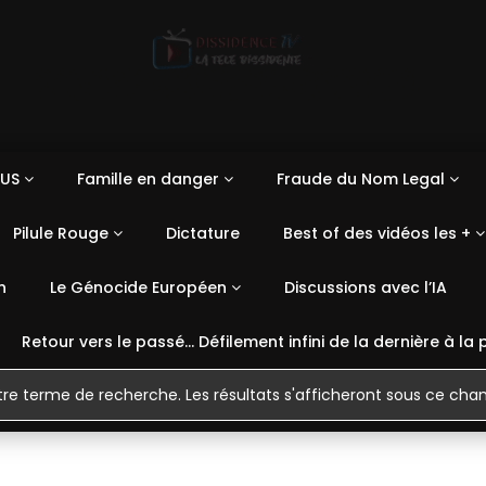
US
Famille en danger
Fraude du Nom Legal
Pilule Rouge
Dictature
Best of des vidéos les +
n
Le Génocide Européen
Discussions avec l’IA
Retour vers le passé… Défilement infini de la dernière à la 