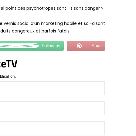
uel point ces psychotropes sont-ils sans danger ?
le vernis social d’un marketing habile et soi-disant
uits dangereux et parfois fatals.
Follow us
Save
ceTV
blication.