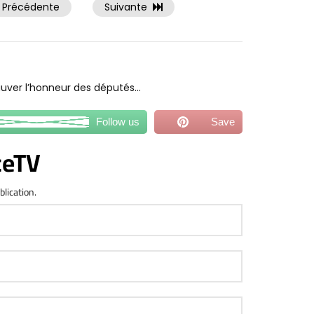
Précédente
Suivante
auver l’honneur des députés…
Follow us
Save
ceTV
blication.