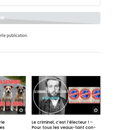
lle publication
.
Regarder plus tard
Regarder plus ta