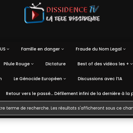
US
Famille en danger
Fraude du Nom Legal
Pilule Rouge
Dictature
Best of des vidéos les +
n
Le Génocide Européen
Discussions avec l’IA
Retour vers le passé… Défilement infini de la dernière à la 