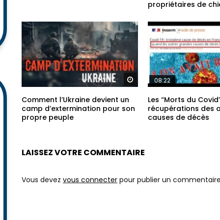
Le marketing de la folie –
La Franc-macronner
Sommes-nous tous fous ?
satanique va taxer 
propriétaires de chi
Regarder plus tard
08:22
Comment l’Ukraine devient un
Les “Morts du Covid
camp d’extermination pour son
récupérations des 
propre peuple
causes de décès
LAISSEZ VOTRE COMMENTAIRE
Vous devez
vous connecter
pour publier un commentaire