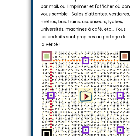
ou laissez-le tel quel, puis téléchargez-le
en un clic. Vous pourrez alors l'envoyer
par mail, ou l'imprimer et l'afficher où bon
vous semble… Salles d'attentes, vestiaires,
métros, bus, trains, ascenseurs, lycées,
universités, machines à café, etc... Tous
les endroits sont propices au partage de
la Vérité !