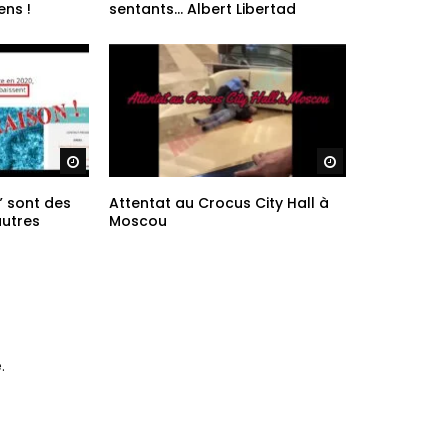
ie
Le criminel, c’est l’électeur ! –
les
Pour tous les veaux-tant con-
ens !
sentants… Albert Libertad
Regarder plus tard
Regarder plus ta
” sont des
Attentat au Crocus City Hall à
autres
Moscou
.