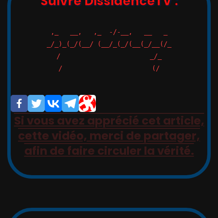
Suivre DissidenceTV :
,_   __,   ,_  -/-__,   __   _

_/_)_(_/(__/ (__/_(_/(__(_/__(/_

/                       _/_

/                       (/

Si vous avez apprécié cet article,
cette vidéo, merci de partager,
afin de faire circuler la vérité.