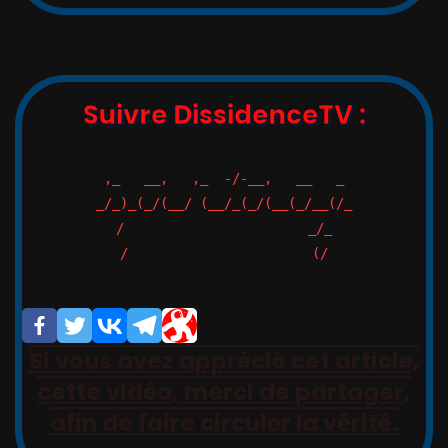
Suivre DissidenceTV :
,_   __,   ,_  -/-__,   __   _

_/_)_(_/(__/ (__/_(_/(__(_/__(/_

/                       _/_

/                       (/

Si vous avez apprécié cet article,
cette vidéo, merci de partager,
afin de faire circuler la vérité.