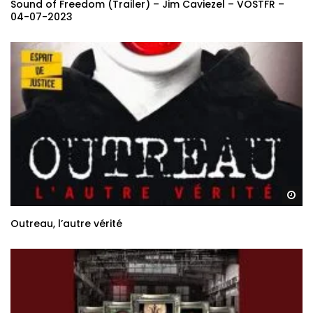
Sound of Freedom (Trailer) – Jim Caviezel – VOSTFR –
04-07-2023
Re
Outreau, l’autre vérité