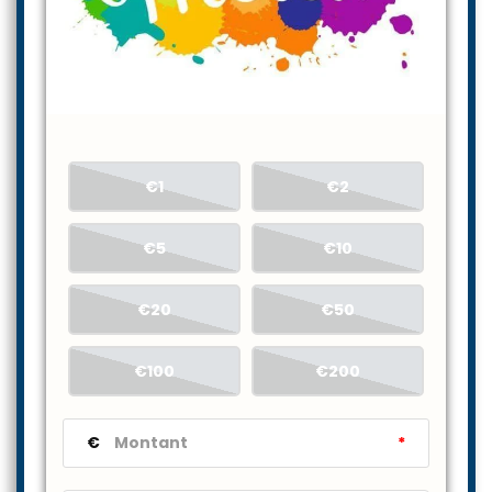
€1
€2
€5
€10
€20
€50
€100
€200
€
*