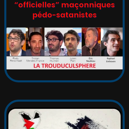
“officielles” maçonniques
pédo-satanistes