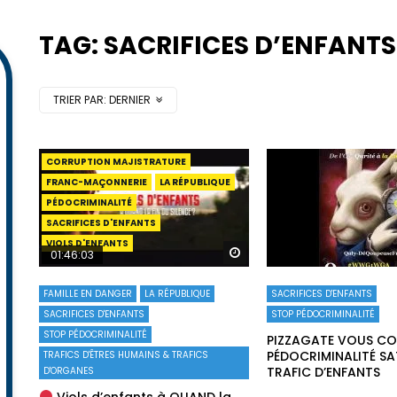
TAG: SACRIFICES D’ENFANTS
TRIER PAR:
DERNIER
CORRUPTION MAJISTRATURE
FRANC-MAÇONNERIE
LA RÉPUBLIQUE
PÉDOCRIMINALITÉ
SACRIFICES D'ENFANTS
VIOLS D'ENFANTS
Regarder plus tard
01:46:03
FAMILLE EN DANGER
LA RÉPUBLIQUE
SACRIFICES D'ENFANTS
SACRIFICES D'ENFANTS
STOP PÉDOCRIMINALITÉ
STOP PÉDOCRIMINALITÉ
PIZZAGATE VOUS CO
PÉDOCRIMINALITÉ S
TRAFICS D'ÊTRES HUMAINS & TRAFICS
TRAFIC D’ENFANTS
D'ORGANES
Viols d’enfants à QUAND la