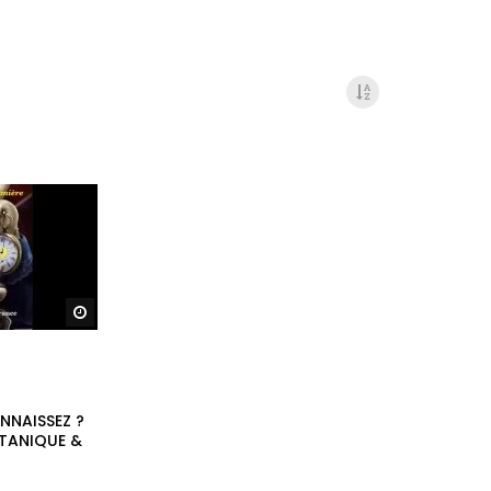
Regarder plus tard
NNAISSEZ ?
ATANIQUE &