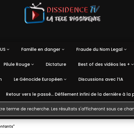
US
Famille en danger
Fraude du Nom Legal
Pilule Rouge
Dictature
Best of des vidéos les +
n
Le Génocide Européen
Discussions avec l’IA
Retour vers le passé… Défilement infini de la dernière à la 
enfants"