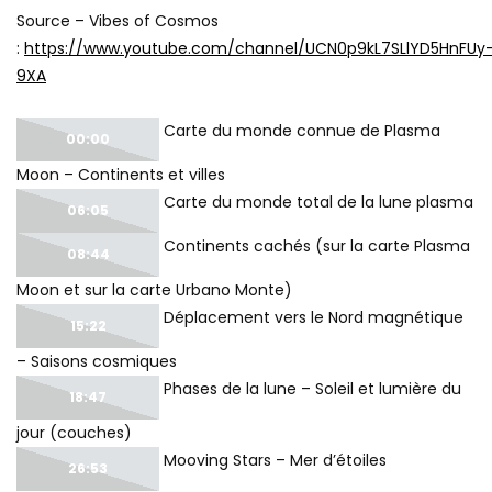
Source – Vibes of Cosmos
:
https://www.youtube.com/channel/UCN0p9kL7SLlYD5HnFUy
9XA
Carte du monde connue de Plasma
00:00
Moon – Continents et villes
Carte du monde total de la lune plasma
06:05
Continents cachés (sur la carte Plasma
08:44
Moon et sur la carte Urbano Monte)
Déplacement vers le Nord magnétique
15:22
– Saisons cosmiques
Phases de la lune – Soleil et lumière du
18:47
jour (couches)
Mooving Stars – Mer d’étoiles
26:53