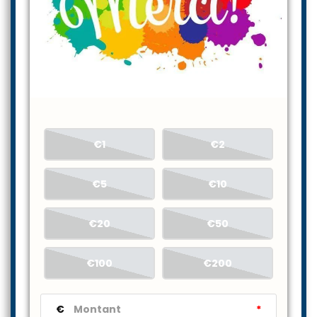
€1
€2
€5
€10
€20
€50
€100
€200
€
*