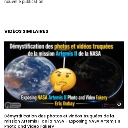
nouvelle publication
.
Alternative:
VIDÉOS SIMILAIRES
Re
Démystification des photos et vidéos truquées de la
mission Artemis II de la NASA – Exposing NASA Artemis II
Photo and Video Fakery