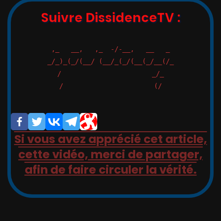
Suivre DissidenceTV :
,_   __,   ,_  -/-__,   __   _

_/_)_(_/(__/ (__/_(_/(__(_/__(/_

/                       _/_

/                       (/

Si vous avez apprécié cet article,
cette vidéo, merci de partager,
afin de faire circuler la vérité.