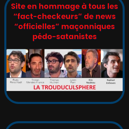
Site en hommage à tous les
“fact-checkeurs” de news
“officielles” maçonniques
pédo-satanistes