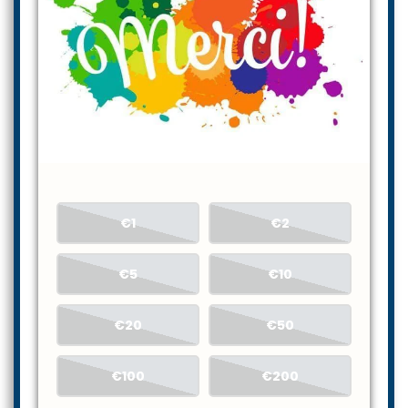
€1
€2
€5
€10
€20
€50
€100
€200