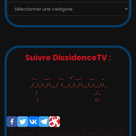
Suivre DissidenceTV :
,_   __,   ,_  -/-__,   __   _

_/_)_(_/(__/ (__/_(_/(__(_/__(/_

/                       _/_

/                       (/

Si vous avez apprécié cet article,