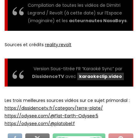
Compilation de toutes les vidéos de Dimitri
Legrand / Revolt (à cette date) sur l’Espace
(imaginaire) et les
acteurnautes NasaBoys
.
Sources et crédits
reality.revolt
Version Sous-titrée FR “Karaoké Sync” par
DissidenceTV
avec
karaokeclip.video
Les trois meilleures sources vidéos sur ce sujet primordial :
https://dissidencetv.fr/category/terre-plate/
https://odysee.com/@Flat-Earth-Odysee:5
https://odysee.com/@platobel:f