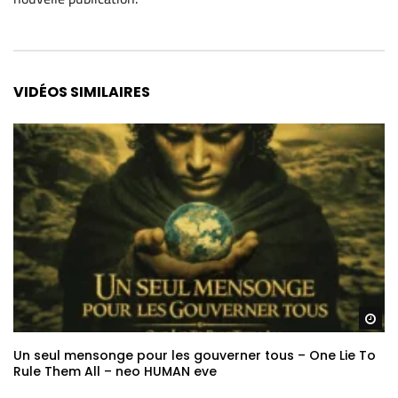
Alternative:
VIDÉOS SIMILAIRES
Re
Un seul mensonge pour les gouverner tous – One Lie To
Rule Them All – neo HUMAN eve