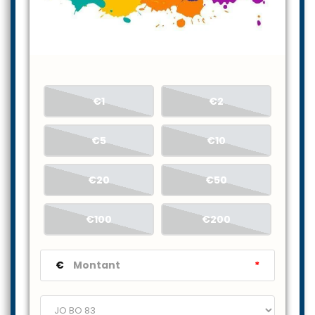
€1
€2
€5
€10
€20
€50
€100
€200
€
*