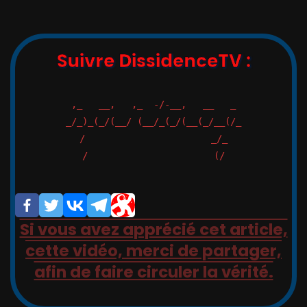
Suivre DissidenceTV :
,_   __,   ,_  -/-__,   __   _

_/_)_(_/(__/ (__/_(_/(__(_/__(/_

/                       _/_

/                       (/

Si vous avez apprécié cet article,
cette vidéo, merci de partager,
afin de faire circuler la vérité.