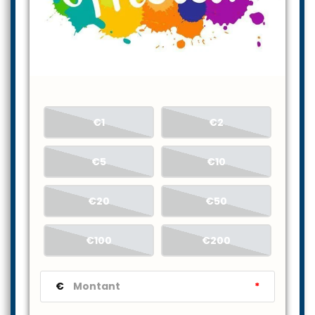
€1
€2
€5
€10
€20
€50
€100
€200
€
*