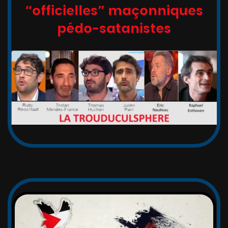
“officielles” maçonniques
pédo-satanistes