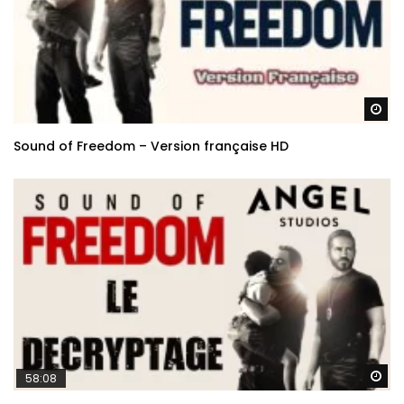
Re
Sound of Freedom – Version française HD
Re
58:08