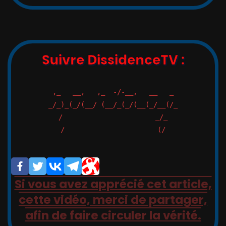
Suivre DissidenceTV :
,_   __,   ,_  -/-__,   __   _

_/_)_(_/(__/ (__/_(_/(__(_/__(/_

/                       _/_

/                       (/

Si vous avez apprécié cet article,
cette vidéo, merci de partager,
afin de faire circuler la vérité.