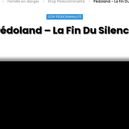
Famille en danger
Stop Pédocriminalité
Pédoland – La Fin Du
STOP PÉDOCRIMINALITÉ
édoland – La Fin Du Silen