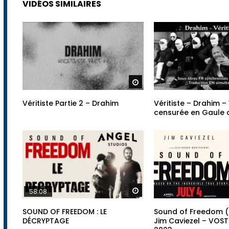
VIDÉOS SIMILAIRES
Regarder plus tard
Véritiste Partie 2 – Drahim
Véritiste – Drahim –
censurée en Gaule
Regarder plus tard
58:08
SOUND OF FREEDOM : LE
Sound of Freedom (T
DÉCRYPTAGE
Jim Caviezel – VOST