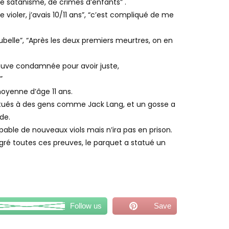
e satanisme, de crimes d’enfants” .
ioler, j’avais 10/11 ans”, “c’est compliqué de me
poubelle”, “Après les deux premiers meurtres, on en
rouve condamnée pour avoir juste,
”
moyenne d’âge 11 ans.
stitués à des gens comme Jack Lang, et un gosse a
de.
pable de nouveaux viols mais n’ira pas en prison.
gré toutes ces preuves, le parquet a statué un
Follow us
Save