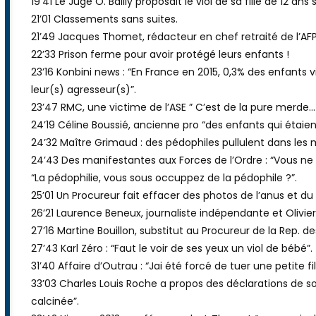
19’41 Le Juge O. Bailly proposait le viol de sa fille de 12 ans s
21’01 Classements sans suites.
21’49 Jacques Thomet, rédacteur en chef retraité de l’AF
22’33 Prison ferme pour avoir protégé leurs enfants !
23’16 Konbini news : “En France en 2015, 0,3% des enfants 
leur(s) agresseur(s)”.
23’47 RMC, une victime de l’ASE ” C’est de la pure merde… E
24’19 Céline Boussié, ancienne pro “des enfants qui étai
24’32 Maître Grimaud : des pédophiles pullulent dans les m
24’43 Des manifestantes aux Forces de l’Ordre : “Vous ne
“La pédophilie, vous sous occuppez de la pédophile ?”.
25’01 Un Procureur fait effacer des photos de l’anus et du
26’21 Laurence Beneux, journaliste indépendante et Olivier
27’16 Martine Bouillon, substitut au Procureur de la Rep. d
27’43 Karl Zéro : “Faut le voir de ses yeux un viol de bébé”.
31’40 Affaire d’Outrau : “Jai été forcé de tuer une petite 
33’03 Charles Louis Roche a propos des déclarations de son 
calcinée”.