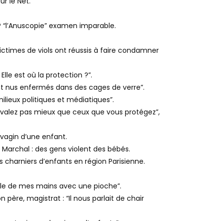
ur le Net.
P “l’Anuscopie” examen imparable.
victimes de viols ont réussis à faire condamner
lle est où la protection ?”.
ent nus enfermés dans des cages de verre”.
ilieux politiques et médiatiques”.
 valez pas mieux que ceux que vous protégez”,
 vagin d’une enfant.
 Marchal : des gens violent des bébés.
es charniers d’enfants en région Parisienne.
fille de mes mains avec une pioche”.
père, magistrat : “Il nous parlait de chair