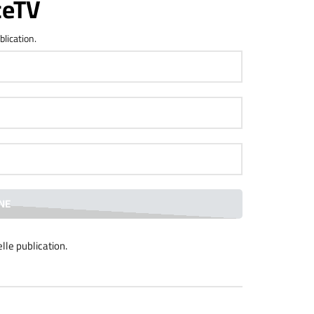
ceTV
blication.
lle publication
.