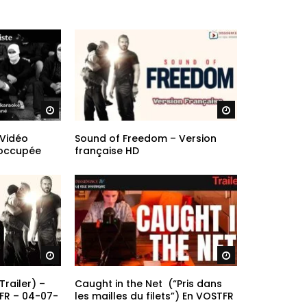
Regarder plus tard
Regarder plus ta
 Vidéo
Sound of Freedom – Version
 occupée
française HD
Regarder plus tard
Regarder plus ta
railer) –
Caught in the Net (“Pris dans
FR – 04-07-
les mailles du filets”) En VOSTFR