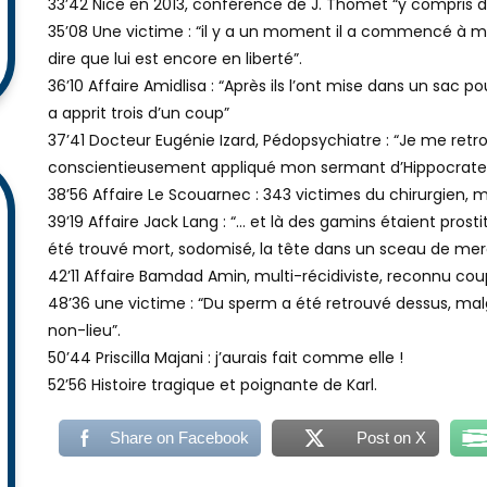
33’42 Nice en 2013, conférence de J. Thomet “y compris d
35’08 Une victime : “il y a un moment il a commencé à me v
dire que lui est encore en liberté”.
36’10 Affaire Amidlisa : “Après ils l’ont mise dans un sac 
a apprit trois d’un coup”
37’41 Docteur Eugénie Izard, Pédopsychiatre : “Je me ret
conscientieusement appliqué mon sermant d’Hippocrate
38’56 Affaire Le Scouarnec : 343 victimes du chirurgien, 
39’19 Affaire Jack Lang : “… et là des gamins étaient pro
été trouvé mort, sodomisé, la tête dans un sceau de mer
42’11 Affaire Bamdad Amin, multi-récidiviste, reconnu cou
48’36 une victime : “Du sperm a été retrouvé dessus, mal
non-lieu”.
50’44 Priscilla Majani : j’aurais fait comme elle !
52’56 Histoire tragique et poignante de Karl.
Share on Facebook
Post on X