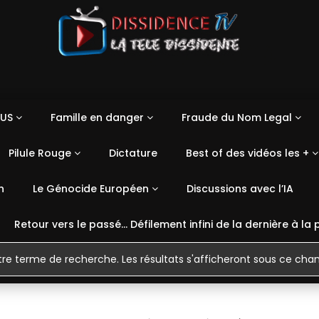
US
Famille en danger
Fraude du Nom Legal
Pilule Rouge
Dictature
Best of des vidéos les +
n
Le Génocide Européen
Discussions avec l’IA
Retour vers le passé… Défilement infini de la dernière à la 