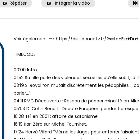
Répéter
Intégrer la vidéo
Voir également —>
https://dissidencetv.fr/?s=La+Fin+Du+
TIMECODE:
00’00 Intro.
01’52 Sa fille parle des violences sexuelles qu’elle subit, la Ju
03’19 S. Royal “on mutait discrétement les pédophiles…, c
parler…”.
04’11 RMC Découverte : Réseau de pédocriminalité en All
05’03 D. Cohn Bendit : Député Européen pendant presque
10’28 TF1 en 2001 : affaire de satanisme.
16’19 Karl Zéro sur Michel Fourniret.
17’24 Hervé Villard “Même les Juges pour enfants faisaie