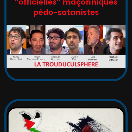
“officielles” maçonniques
pédo-satanistes