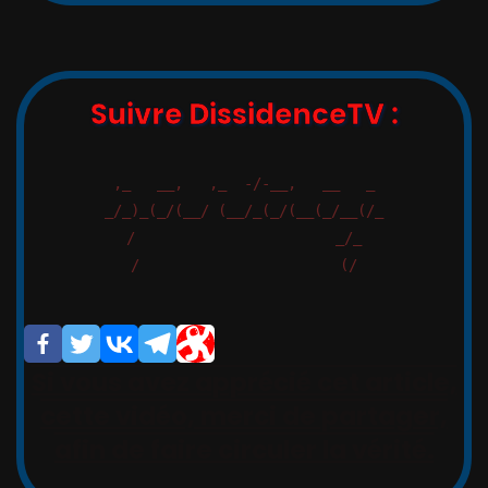
Suivre DissidenceTV :
,_   __,   ,_  -/-__,   __   _

_/_)_(_/(__/ (__/_(_/(__(_/__(/_

/                       _/_

/                       (/

Si vous avez apprécié cet article,
cette vidéo, merci de partager,
afin de faire circuler la vérité.