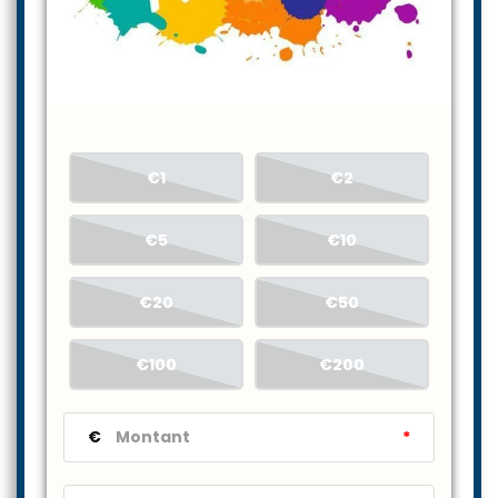
€1
€2
€5
€10
€20
€50
€100
€200
€
*