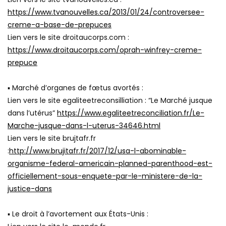
https://www.tvanouvelles.ca/2013/01/24/controversee-
creme-a-base-de-prepuces
Lien vers le site droitaucorps.com :
https://www.droitaucorps.com/oprah-winfrey-creme-
prepuce
▪ Marché d’organes de fœtus avortés :
Lien vers le site egaliteetreconsilliation : “Le Marché jusque
dans l’utérus”
https://www.egaliteetreconciliation.fr/Le-
Marche-jusque-dans-l-uterus-34646.html
Lien vers le site brujtafr.fr
:
http://www.brujitafr.fr/2017/12/usa-l-abominable-
organisme-federal-americain-planned-parenthood-est-
officiellement-sous-enquete-par-le-ministere-de-la-
justice-dans
▪ Le droit à l’avortement aux États-Unis :