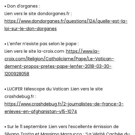
▪ Don d’organes :
Lien vers le site dondorganes.fr :
https://www.dondorganes.fr/questions/124/quelle-est-la-
loi-sur-le-don-dorganes
▪ L’enfer n’existe pas selon le pape :
Lien vers le site la-croix.com :
https://www.la-
croix.com/Religion/Catholicisme/Pape/Le-Vatican-
dement-propos-pretes-pape-lenfer-2018-03-30-
1200928058
▪ LUCIFER télescope du Vatican :Lien vers le site
crashdebug.fr :
https://www.crashdebug.fr/2-journalistes-de-france-3-
enleves-en-afghanistan-v15-1074
▪ Sur le 11 septembre :Lien vers l’excellente émission de
Silvano Trotta et Massimo Mazzucco : “La Vérité Cachée du