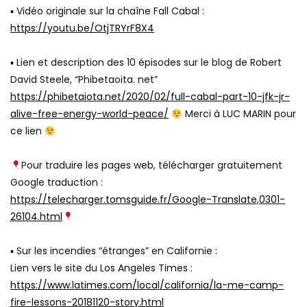
▪ Vidéo originale sur la chaîne Fall Cabal :
https://youtu.be/OtjTRYrF8X4
▪ Lien et description des 10 épisodes sur le blog de Robert
David Steele, “Phibetaoita. net”
https://phibetaiota.net/2020/02/full-cabal-part-10-jfk-jr-
alive-free-energy-world-peace/
Merci à LUC MARIN pour
ce lien
Pour traduire les pages web, télécharger gratuitement
Google traduction :
https://telecharger.tomsguide.fr/Google-Translate,0301-
26104.html
▪ Sur les incendies “étranges” en Californie :
Lien vers le site du Los Angeles Times :
https://www.latimes.com/local/california/la-me-camp-
fire-lessons-20181120-story.html