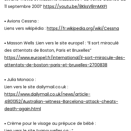
11 septembre 2001”
https://youtu.be/8KksV8mMXFI
▪ Avions Cessna :
Liens vers wikipédia :
https://fr.wikipedia.org/wiki/Cessna
▪ Masson Wells :Lien vers le site europe1 : “Il sort miraculé
des attentats de Boston, Paris et Bruxelles”
https://www.europe1.fr/international/il-sort-miracule-des-
attentats-de-boston-paris-et-bruxelles-2700838
▪ Julia Monaco :
Lien vers le site dailymail.co.uk :
https://www.dailymail.co.uk/news/article-
4801352/Australian-witness-Barcelona-attack-cheats-
death-again.html
▪ Crème pour le visage au prépuce de bébé :
Lien vers le site tvanouvelles.ca : ”