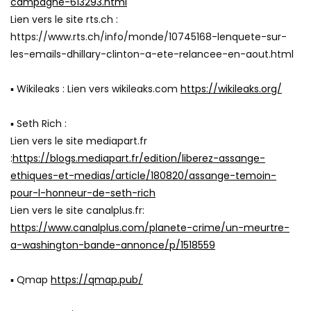
campagne-613293.html
Lien vers le site rts.ch :
https://www.rts.ch/info/monde/10745168-lenquete-sur-
les-emails-dhillary-clinton-a-ete-relancee-en-aout.html
▪ Wikileaks : Lien vers wikileaks.com
https://wikileaks.org/
▪ Seth Rich :
Lien vers le site mediapart.fr
:
https://blogs.mediapart.fr/edition/liberez-assange-
ethiques-et-medias/article/180820/assange-temoin-
pour-l-honneur-de-seth-rich
Lien vers le site canalplus.fr:
https://www.canalplus.com/planete-crime/un-meurtre-
a-washington-bande-annonce/p/1518559
▪ Qmap
https://qmap.pub/