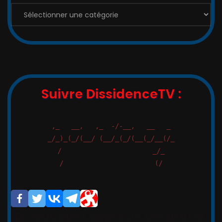
Suivre DissidenceTV :
,_   __,   ,_  -/-__,   __   _

_/_)_(_/(__/ (__/_(_/(__(_/__(/_

/                       _/_

/                       (/

Si vous avez apprécié cet article,