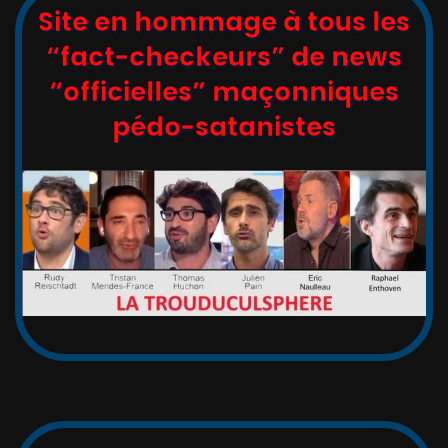
Site en hommage à tous les
“fact-checkeurs” de news
“officielles” maçonniques
pédo-satanistes