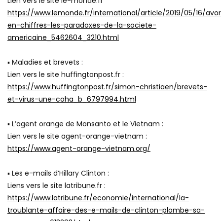
Lien vers le site le-monde.fr
https://www.lemonde.fr/international/article/2019/05/16/av
en-chiffres-les-paradoxes-de-la-societe-
americaine_5462604_3210.html
▪ Maladies et brevets :
Lien vers le site huffingtonpost.fr :
https://www.huffingtonpost.fr/simon-christiaen/brevets-
et-virus-une-coha_b_6797994.html
▪ L’agent orange de Monsanto et le Vietnam :
Lien vers le site agent-orange-vietnam :
https://www.agent-orange-vietnam.org/
▪ Les e-mails d’Hillary Clinton :
Liens vers le site latribune.fr :
https://www.latribune.fr/economie/international/la-
troublante-affaire-des-e-mails-de-clinton-plombe-sa-