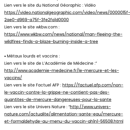
Lien vers le site du National Géoraphic : Vidéo
https://video.nationalgeographic.com/video/news/0000015f
2ae0-d969-a75f-3fe2fa1d0000
Lien vers le site wkbw.com :
https://www.wkbw.com/news/national/man-fleeing-the-
wildfires-finds-a-blaze-burning-inside-a-tree
▪ Métaux lourds et vaccins :
Lien vers le site de L’Académie de Médecine :”
http://www.academie-medecine.fr/le-mercure-et-les-
vaccins/
Lien vers le site Factuel AFP :
https://factuel.afp.com/non-
le-vaccin-contre-la-grippe-ne-contient-pas-des-
quantites-de-mercure-dangereuses-pour-la-sante
Lien vers le site Univers Nature : “
http://www.univers-
nature.com/actualite/alimentation-sante-eau/mercure-
et-formaldehyde-au-menu-du-vaccin-ah1n1-56508.html