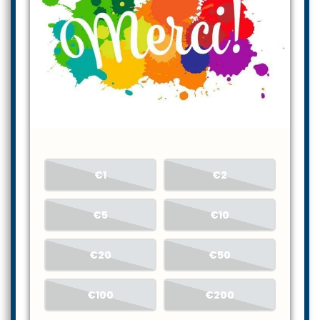
€1
€2
€5
€10
€20
€50
€100
€200