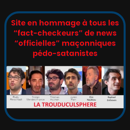
Site en hommage à tous les
“fact-checkeurs” de news
“officielles” maçonniques
pédo-satanistes