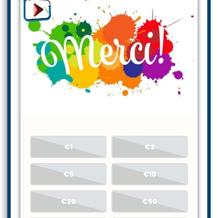
€1
€2
€5
€10
€20
€50