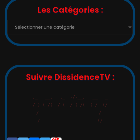
Les Catégories :
Suivre DissidenceTV :
,_   __,   ,_  -/-__,   __   _

_/_)_(_/(__/ (__/_(_/(__(_/__(/_

/                       _/_

/                       (/
