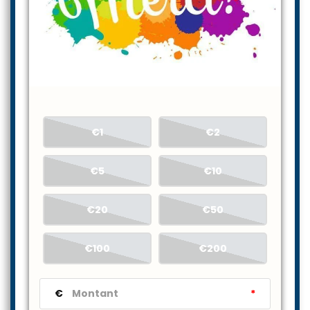
€1
€2
€5
€10
€20
€50
€100
€200
€
*