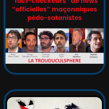
“fact-checkeurs” de news
“officielles” maçonniques
pédo-satanistes