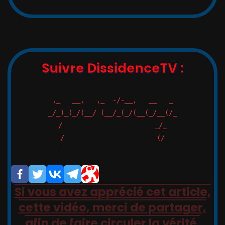
Suivre DissidenceTV :
,_   __,   ,_  -/-__,   __   _

_/_)_(_/(__/ (__/_(_/(__(_/__(/_

/                       _/_

/                       (/

Si vous avez apprécié cet article,
cette vidéo, merci de partager,
afin de faire circuler la vérité.