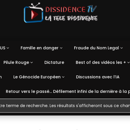
US
Famille en danger
Fraude du Nom Legal
Pilule Rouge
Dictature
Best of des vidéos les +
n
Le Génocide Européen
Discussions avec l’IA
Retour vers le passé… Défilement infini de la dernière à la 