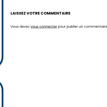
ou la “dictature médicale” pour
Alexandra HENRION
le dépeuplement et l’esclavage
Version aperçu
LAISSEZ VOTRE COMMENTAIRE
Vous devez
vous connecter
pour publier un commentaire