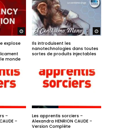
Regarder plus tard
Regarder plus ta
re explose
Ils introduisent les
nanotechnologies dans toutes
dicament
sortes de produits injectables
t le monde
rs –
Les apprentis sorciers –