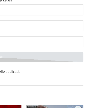
ceTV
blication.
lle publication
.