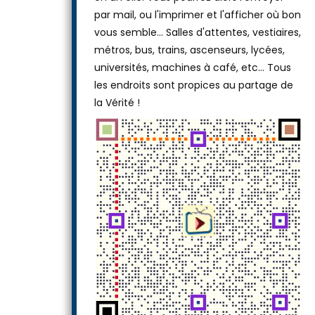
ou laissez-le tel quel, puis téléchargez-le
en un clic. Vous pourrez alors l'envoyer
par mail, ou l'imprimer et l'afficher où bon
vous semble… Salles d'attentes, vestiaires,
métros, bus, trains, ascenseurs, lycées,
universités, machines à café, etc... Tous
les endroits sont propices au partage de
la Vérité !