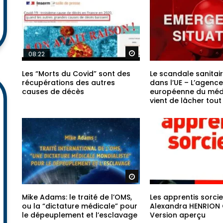
Regarder plus tard
08:22
Les “Morts du Covid” sont des
Le scandale sanitai
récupérations des autres
dans l’UE – L’agence
causes de décès
européenne du mé
vient de lâcher tou
Regarder plus tard
Mike Adams: le traité de l’OMS,
Les apprentis sorcie