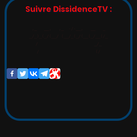
Suivre DissidenceTV :
,_   __,   ,_  -/-__,   __   _

_/_)_(_/(__/ (__/_(_/(__(_/__(/_

/                       _/_

/                       (/

Si vous avez apprécié cet article,
cette vidéo, merci de partager,
afin de faire circuler la vérité.