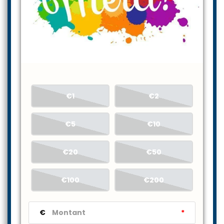
€1
€2
€5
€10
€20
€50
€100
€200