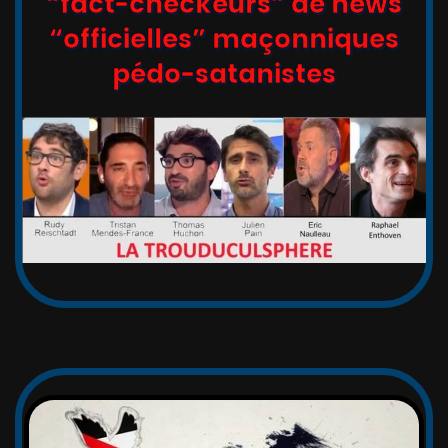
“fact-checkeurs” de news
“officielles” maçonniques
pédo-satanistes