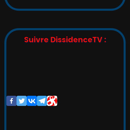
Suivre DissidenceTV :
,_   __,   ,_  -/-__,   __   _

_/_)_(_/(__/ (__/_(_/(__(_/__(/_

/                       _/_

/                       (/

Si vous avez apprécié cet article,
cette vidéo, merci de partager,