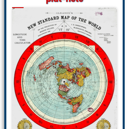
plat-nète