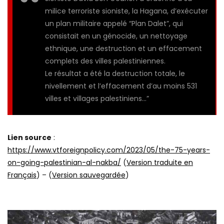
milice terroriste sioniste, la Hagana, d’exécuter
un plan militaire appelé “Plan Dalet”, qui
consistait en un génocide, un nettoyage
ethnique, une destruction et un effacement
complets des villes palestiniennes.
Le résultat a été la destruction totale, le
nivellement et l’effacement d’au moins 531
villes et villages palestiniens…”
Lien source
:
https://www.vtforeignpolicy.com/2023/05/the-75-years-
on-going-palestinian-al-nakba/
(
Version traduite en
Français
) – (
Version sauvegardée
)