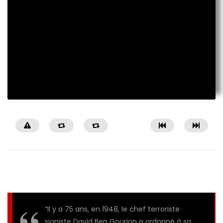
“Il y a 75 ans, en 1948, le chef terroriste
sioniste David Ben Gourion a ordonné à sa