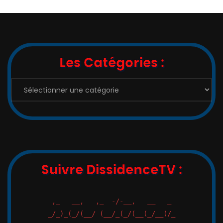
Les Catégories :
Suivre DissidenceTV :
,_   __,   ,_  -/-__,   __   _

_/_)_(_/(__/ (__/_(_/(__(_/__(/_
