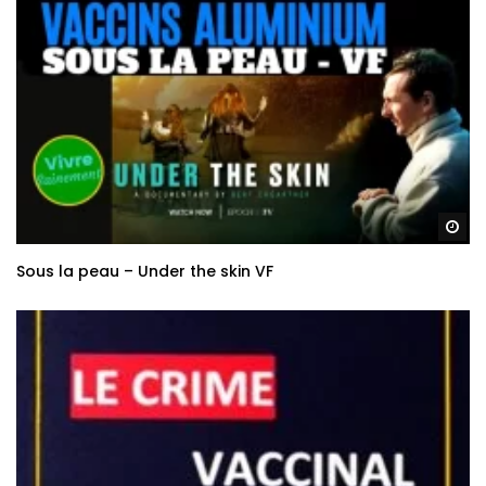
Re
Sous la peau – Under the skin VF