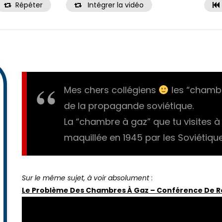
Répéter
Intégrer la vidéo
Mes chers collégiens
les “chambr
de la propagande soviétique.
La “chambre à gaz” que tu visites 
maquillée en 1945 par les Soviétiqu
Sur le même sujet, à voir absolument
:
Le Problème Des Chambres À Gaz – Conférence De Ro