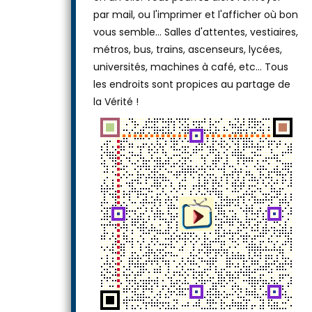
ou laissez-le tel quel, puis téléchargez-le
en un clic. Vous pourrez alors l'envoyer
par mail, ou l'imprimer et l'afficher où bon
vous semble… Salles d'attentes, vestiaires,
métros, bus, trains, ascenseurs, lycées,
universités, machines à café, etc... Tous
les endroits sont propices au partage de
la Vérité !