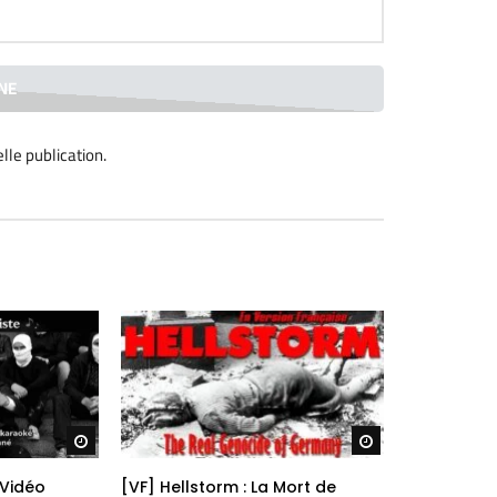
lle publication
.
Regarder plus tard
Regarder plus ta