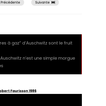
Précédente
Suivante
es à gaz” d’Auschwitz sont le fruit
à Auschwitz n’est une simple morgue
es
bert Faurisson 1986