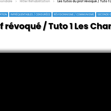
mondiale
Hitler Réhabilitation
Les tutos du prof révoqué / Tuto 
TATION
INFRÉQUENTABLES / CENSURÉES
RÉVISIONNISME / COMMUNISME
SECONDE 
prof révoqué / Tuto 1 Les 
D’Auschwitz Ua