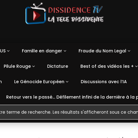
US
Famille en danger
Fraude du Nom Legal
Pilule Rouge
Dictature
Best of des vidéos les +
n
Le Génocide Européen
Discussions avec l’IA
Retour vers le passé… Défilement infini de la dernière à la 