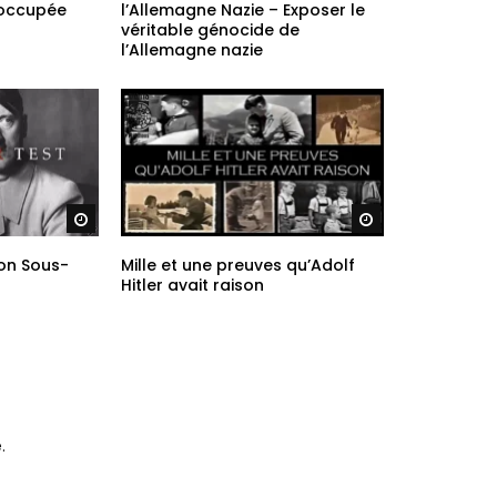
 Vidéo
[VF] Hellstorm : La Mort de
 occupée
l’Allemagne Nazie – Exposer le
véritable génocide de
l’Allemagne nazie
Regarder plus tard
Regarder plus ta
ion Sous-
Mille et une preuves qu’Adolf
Hitler avait raison
.