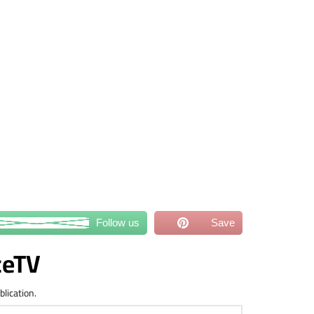
Follow us
Save
ceTV
blication.