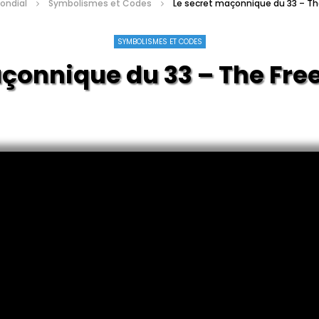
ondial
Symbolismes et Codes
Le secret maçonnique du 33 – Th
SYMBOLISMES ET CODES
ique du 33 – The Freemas