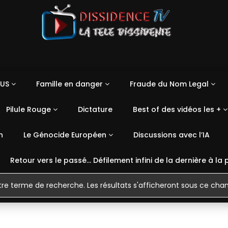
US
Famille en danger
Fraude du Nom Legal
Pilule Rouge
Dictature
Best of des vidéos les +
n
Le Génocide Européen
Discussions avec l’IA
Retour vers le passé… Défilement infini de la dernière à la 