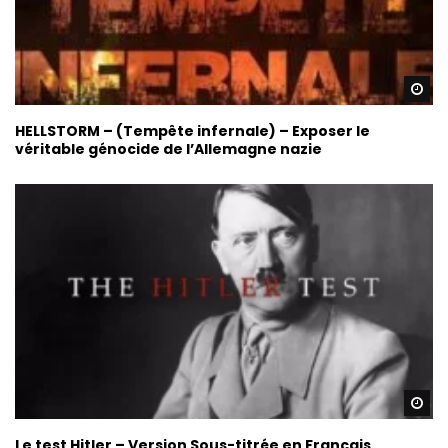
Re
HELLSTORM – (Tempête infernale) – Exposer le
véritable génocide de l’Allemagne nazie
Re
Le test Hitler – Version Sous-titrée en Français