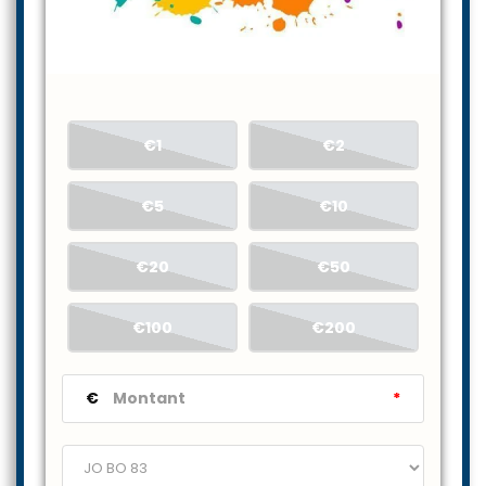
€1
€2
€5
€10
€20
€50
€100
€200
€
*