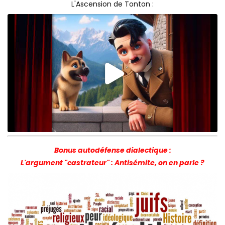
L'Ascension de Tonton :
Bonus autodéfense dialectique :
L'argument "castrateur" :
Antisémite
, on en parle ?