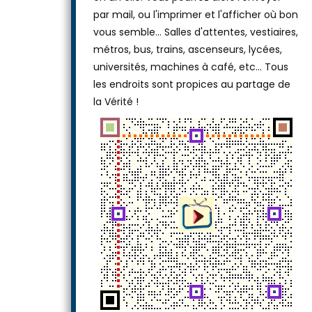
ou laissez-le tel quel, puis téléchargez-le
en un clic. Vous pourrez alors l'envoyer
par mail, ou l'imprimer et l'afficher où bon
vous semble… Salles d'attentes, vestiaires,
métros, bus, trains, ascenseurs, lycées,
universités, machines à café, etc... Tous
les endroits sont propices au partage de
la Vérité !