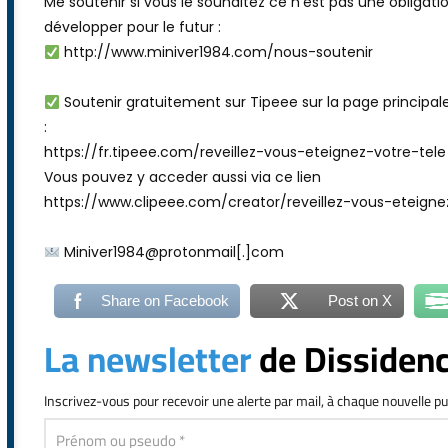
Me soutenir si vous le souhaitez ce n’est pas une obligat
développer pour le futur :
http://www.miniver1984.com/nous-soutenir
Soutenir gratuitement sur Tipeee sur la page principal
:
https://fr.tipeee.com/reveillez-vous-eteignez-votre-tele
Vous pouvez y acceder aussi via ce lien
https://www.clipeee.com/creator/reveillez-vous-eteigne
Miniver1984@protonmail[.]com
Share on Facebook
Post on X
La newsletter
de Dissiden
Inscrivez-vous
pour recevoir une alerte par mail, à chaque nouvelle pu