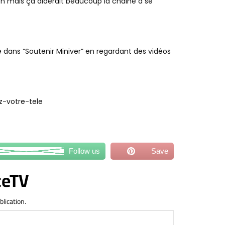
ion mais ça aiderait beaucoup la chaine à se
e dans “Soutenir Miniver” en regardant des vidéos
z-votre-tele
Follow us
Save
ceTV
blication.