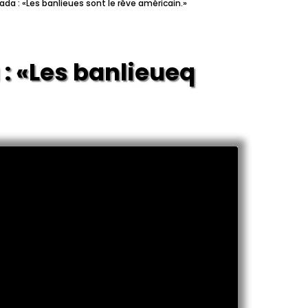
da : «Les banlieues sont le rêve américain.»
es banlieues sont le