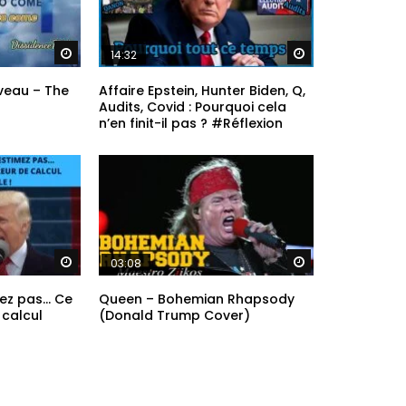
Regarder plus tard
Regarder plus ta
14:32
veau – The
Affaire Epstein, Hunter Biden, Q,
Audits, Covid : Pourquoi cela
n’en finit-il pas ? #Réflexion
Regarder plus tard
Regarder plus ta
03:08
ez pas… Ce
Queen – Bohemian Rhapsody
 calcul
(Donald Trump Cover)