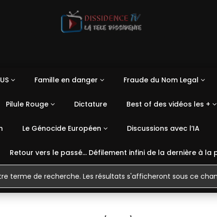
US
Famille en danger
Fraude du Nom Legal
Pilule Rouge
Dictature
Best of des vidéos les +
n
Le Génocide Européen
Discussions avec l’IA
Retour vers le passé… Défilement infini de la dernière à la 