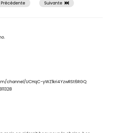
Précédente
Suivante
no.
e.com/channel/UCHqC-yWZ1kri4YzwRSt6RGQ
811328