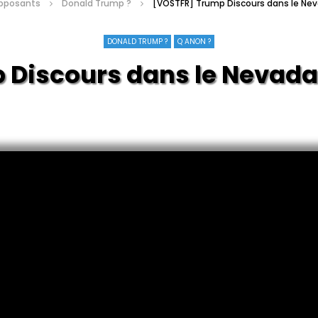
pposants
Donald Trump ?
[VOSTFR] Trump Discours dans le Neva
DONALD TRUMP ?
Q ANON ?
ours dans le Nevada : «L
rh