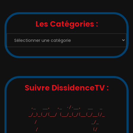
Les Catégories :
Suivre DissidenceTV :
,_   __,   ,_  -/-__,   __   _

_/_)_(_/(__/ (__/_(_/(__(_/__(/_

/                       _/_
