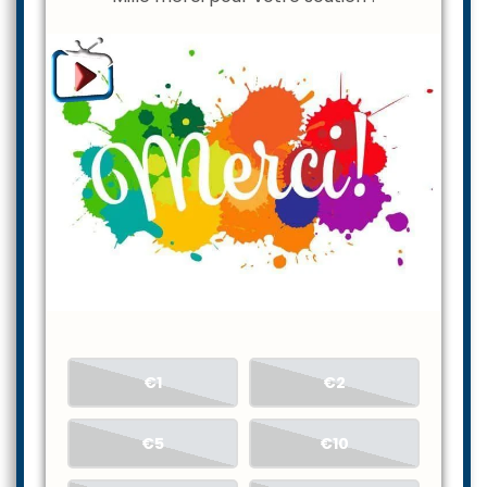
Mille merci pour votre soutien !
€1
€2
€5
€10