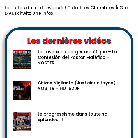
Re
Les tutos du prof révoqué / Tuto 1 Les Chambres À Gaz
D’Auschwitz Une Infox
Les dernières vidéos
Les aveux du berger maléfique – La
Confesión del Pastor Maléfico –
VOSTFR
Citizen Vigilante (Justicier citoyen) –
VOSTFR – HD 1920P
Le progressisme dans toute sa
splendeur !