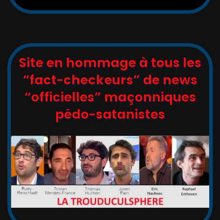
Site en hommage à tous les
“fact-checkeurs” de news
“officielles” maçonniques
pédo-satanistes