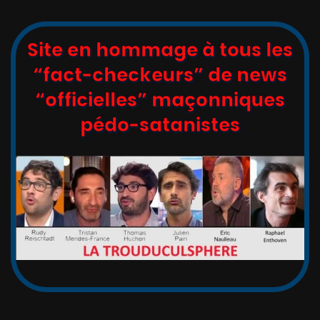
Site en hommage à tous les
“fact-checkeurs” de news
“officielles” maçonniques
pédo-satanistes