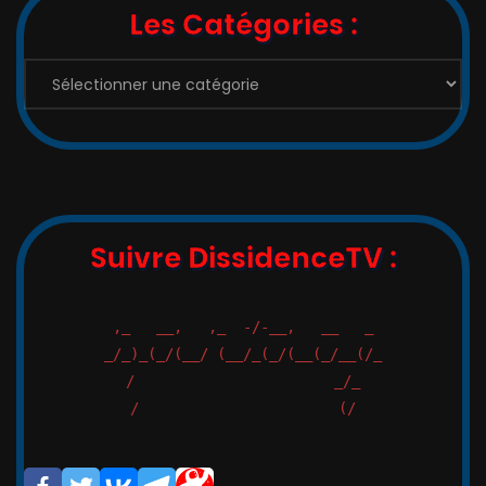
Les Catégories :
Suivre DissidenceTV :
,_   __,   ,_  -/-__,   __   _

_/_)_(_/(__/ (__/_(_/(__(_/__(/_

/                       _/_

/                       (/
