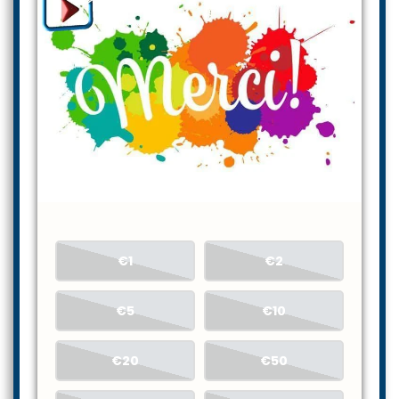
€1
€2
€5
€10
€20
€50