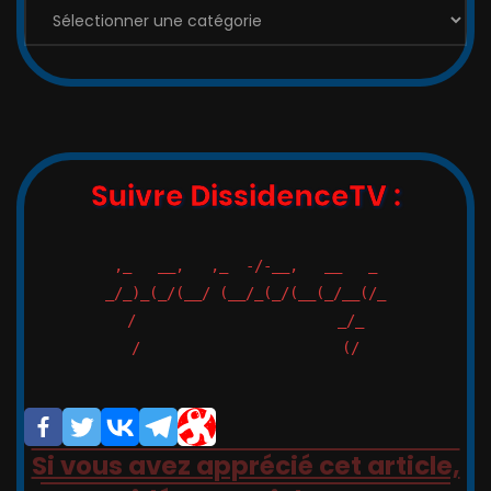
Suivre DissidenceTV :
,_   __,   ,_  -/-__,   __   _

_/_)_(_/(__/ (__/_(_/(__(_/__(/_

/                       _/_

/                       (/

Si vous avez apprécié cet article,