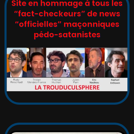
Site en hommage à tous les
“fact-checkeurs” de news
“officielles” maçonniques
pédo-satanistes