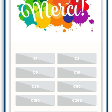
€1
€2
€5
€10
€20
€50
€100
€200