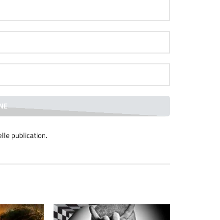
blication.
lle publication
.