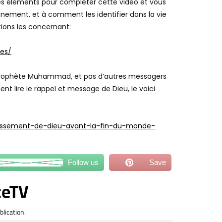
us les éléments pour compléter cette vidéo et vous
nement, et à comment les identifier dans la vie
tions les concernant:
es/
le prophète Muhammad, et pas d’autres messagers
nt lire le rappel et message de Dieu, le voici
rtissement-de-dieu-avant-la-fin-du-monde-
Follow us
Save
ceTV