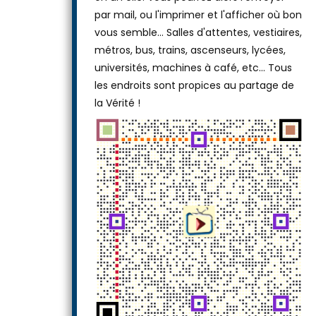
ou laissez-le tel quel, puis téléchargez-le
en un clic. Vous pourrez alors l'envoyer
par mail, ou l'imprimer et l'afficher où bon
vous semble… Salles d'attentes, vestiaires,
métros, bus, trains, ascenseurs, lycées,
universités, machines à café, etc... Tous
les endroits sont propices au partage de
la Vérité !