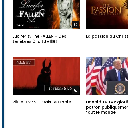
Regarder plus tard
24:28
Lucifer & The FALLEN – Des
La passion du Chris
ténèbres à la LUMIÈRE
Regarder plus tard
Pilule ITV : Si J’Etais Le Diable
Donald TRUMP glorif
patron publiqueme
tout le monde