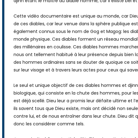
ils sont donc 2 êtres partageant un même corps et cerveau
djinn étant le maître du diable homme, car il existe bel et
Cette vidéo documentaire est unique au monde, car Dieu 
de ces diables, car leur venue dans la sphère publique es
également connus sous le nom de Gog et Magog: les diab
monde physique. Ces diables forment un réseau mondial s
des millénaires en coulisse. Ces diables hommes marchent
nous ont tellement habitué à leur présence depuis bien 
des hommes ordinaires sans se douter de quoique ce soit 
sur leur visage et à travers leurs actes pour ceux qui save
Le seul et unique objectif de ces diables hommes et djinns
biologique, qui consiste en la chute des hommes, pour les
est déjà scellé. Dieu leur a promis leur défaite ultime et l’
ils savent tous que Dieu existe, mais ont décidé non seule
contre lui, et de nous entraîner dans leur chute. Dieu dit
donc les considérer comme tels.