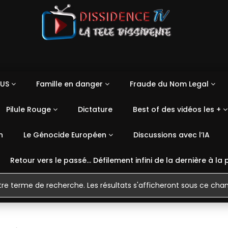
US
Famille en danger
Fraude du Nom Legal
Pilule Rouge
Dictature
Best of des vidéos les +
n
Le Génocide Européen
Discussions avec l’IA
Retour vers le passé… Défilement infini de la dernière à la 