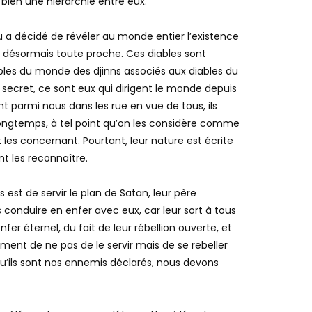
, vivant en parfaite collaboration. Le Diable
 bien une hiérarchie entre eux.
a décidé de révéler au monde entier l’existence
t désormais toute proche. Ces diables sont
les du monde des djinns associés aux diables du
ecret, ce sont eux qui dirigent le monde depuis
 parmi nous dans les rue en vue de tous, ils
longtemps, à tel point qu’on les considère comme
les concernant. Pourtant, leur nature est écrite
nt les reconnaître.
 est de servir le plan de Satan, leur père
 conduire en enfer avec eux, car leur sort à tous
enfer éternel, du fait de leur rébellion ouverte, et
ment de ne pas de le servir mais de se rebeller
 qu’ils sont nos ennemis déclarés, nous devons