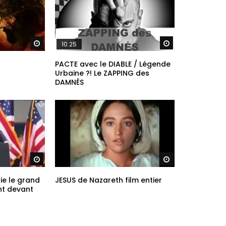
Regarder plus tard
Regarder plus ta
10:25
t
PACTE avec le DIABLE / Légende
Urbaine ?! Le ZAPPING des
DAMNÉS
Regarder plus tard
Regarder plus ta
ie le grand
JESUS de Nazareth film entier
nt devant