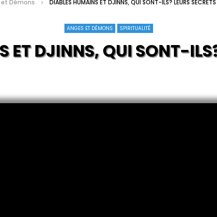
 et Démons
DIABLES HUMAINS ET DJINNS, QUI SONT-ILS? LEURS SECRETS
ANGES ET DÉMONS
SPIRITUALITÉ
S ET DJINNS, QUI SONT-ILS
REVÉLÉS (EXC-