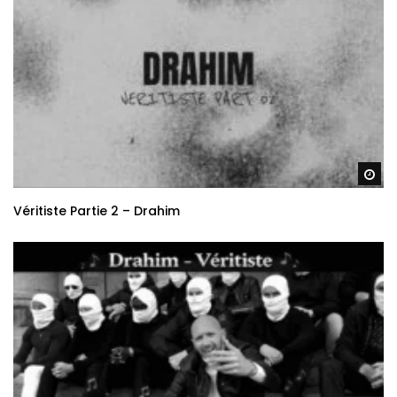
Re
Véritiste Partie 2 – Drahim