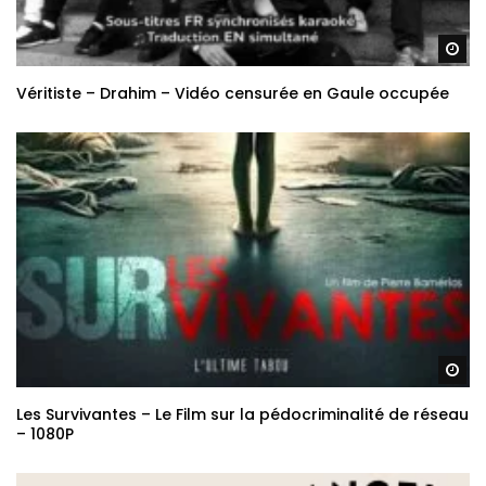
Re
Véritiste – Drahim – Vidéo censurée en Gaule occupée
Re
Les Survivantes – Le Film sur la pédocriminalité de réseau
– 1080P