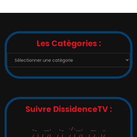
Les Catégories :
Suivre DissidenceTV :
,_   __,   ,_  -/-__,   __   _

_/_)_(_/(__/ (__/_(_/(__(_/__(/_
