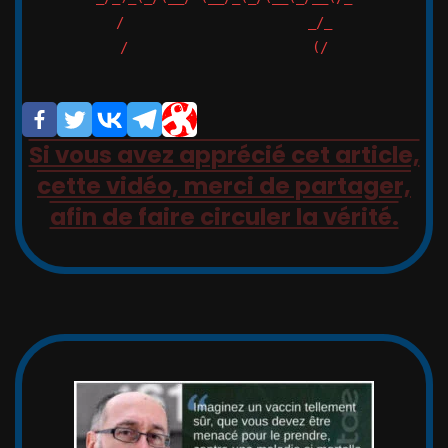
/                       _/_

/                       (/

Si vous avez apprécié cet article,
cette vidéo, merci de partager,
afin de faire circuler la vérité.