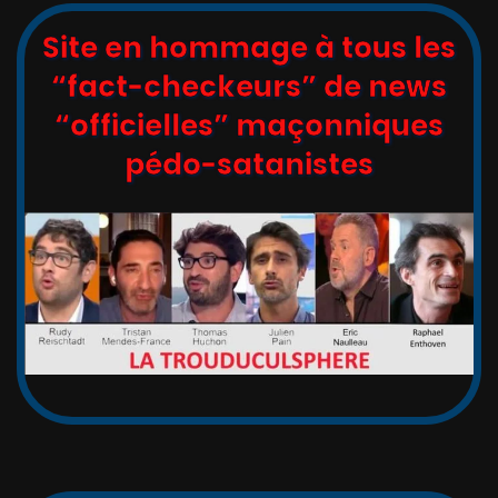
Site en hommage à tous les
“fact-checkeurs” de news
“officielles” maçonniques
pédo-satanistes