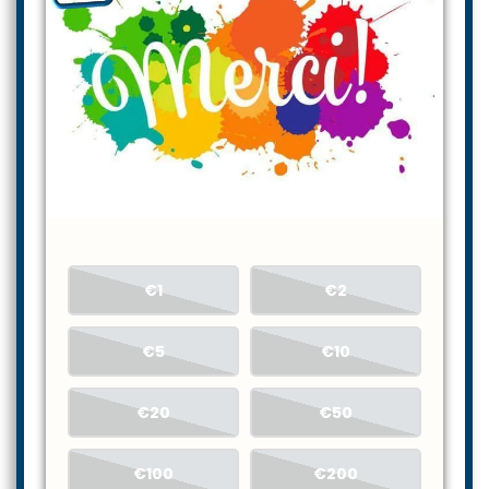
€1
€2
€5
€10
€20
€50
€100
€200