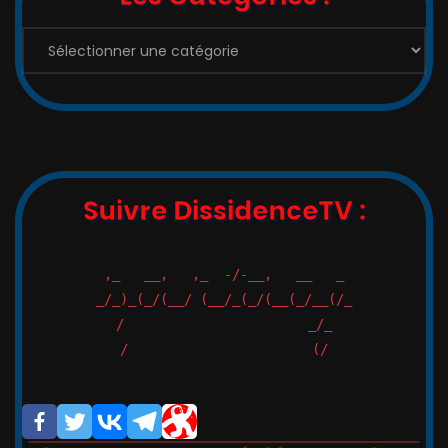
Suivre DissidenceTV :
,_   __,   ,_  -/-__,   __   _

_/_)_(_/(__/ (__/_(_/(__(_/__(/_

/                       _/_

/                       (/
