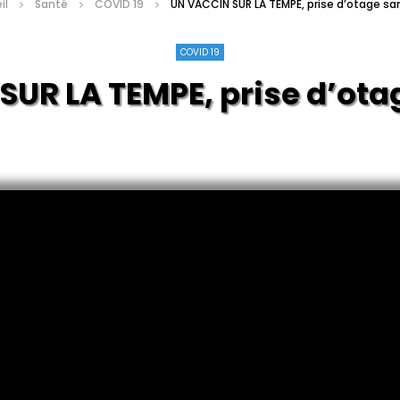
il
Santé
COVID 19
UN VACCIN SUR LA TEMPE, prise d’otage san
COVID 19
UR LA TEMPE, prise d’ota