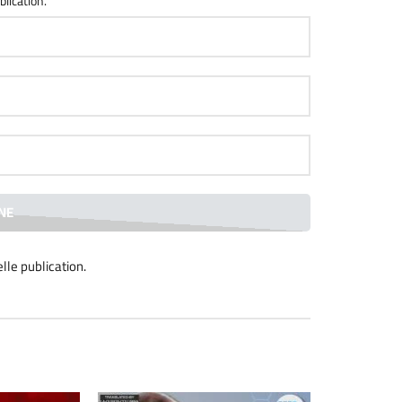
blication.
lle publication
.