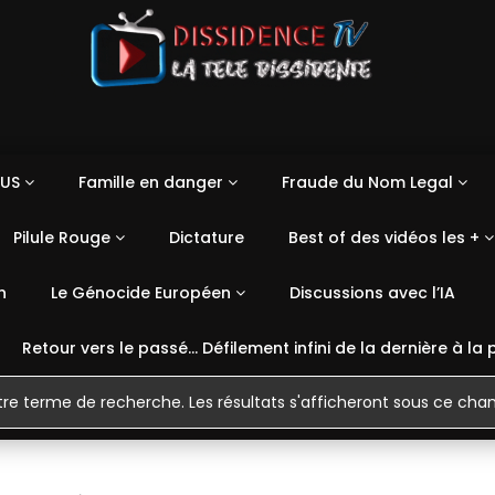
US
Famille en danger
Fraude du Nom Legal
Pilule Rouge
Dictature
Best of des vidéos les +
n
Le Génocide Européen
Discussions avec l’IA
Retour vers le passé… Défilement infini de la dernière à la 