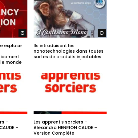
Regarder plus tard
Regarder plus ta
re explose
Ils introduisent les
nanotechnologies dans toutes
dicament
sortes de produits injectables
t le monde
rs –
Les apprentis sorciers –
 CAUDE –
Alexandra HENRION CAUDE –
Version Complète