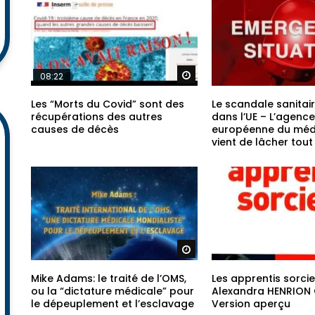
Regarder plus tard
08:22
Les “Morts du Covid” sont des
Le scandale sanitai
récupérations des autres
dans l’UE – L’agence
causes de décès
européenne du mé
vient de lâcher tou
Regarder plus tard
Mike Adams: le traité de l’OMS,
Les apprentis sorcie
ou la “dictature médicale” pour
Alexandra HENRION
le dépeuplement et l’esclavage
Version aperçu