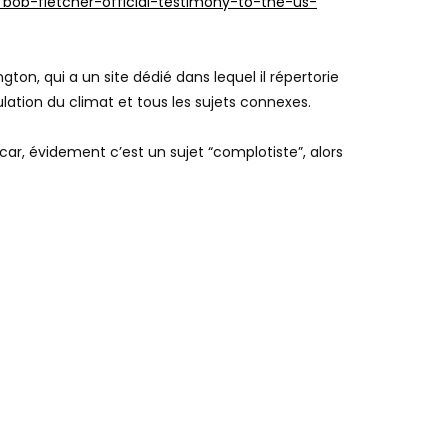
/bob-fletcher-official-testimony-to-the-us-
on, qui a un site dédié dans lequel il répertorie
lation du climat et tous les sujets connexes.
car, évidement c’est un sujet “complotiste”, alors