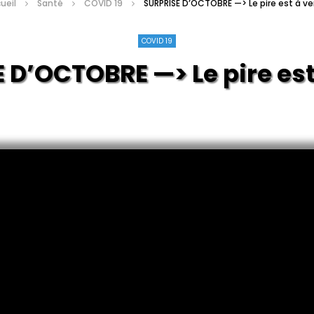
ueil
Santé
COVID 19
SURPRISE D’OCTOBRE —> Le pire est à ven
COVID 19
 D’OCTOBRE —> Le pire est 