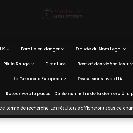
US
Famille en danger
Fraude du Nom Legal
Pilule Rouge
Dictature
Best of des vidéos les +
n
Le Génocide Européen
Discussions avec l’IA
Retour vers le passé… Défilement infini de la dernière à la 