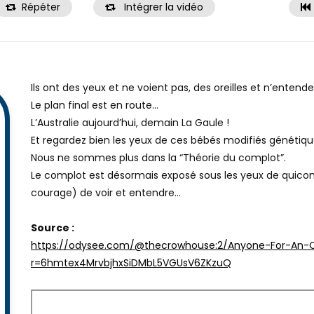
Répéter
Intégrer la vidéo
Ils ont des yeux et ne voient pas, des oreilles et n’entend
Le plan final est en route…
L’Australie aujourd’hui, demain La Gaule !
Et regardez bien les yeux de ces bébés modifiés génétiqu
Nous ne sommes plus dans la “Théorie du complot”.
Le complot est désormais exposé sous les yeux de quicon
courage) de voir et entendre…
Source :
https://odysee.com/@thecrowhouse:2/Anyone-For-An-O
r=6hmtex4MrvbjhxSiDMbL5VGUsV6ZKzuQ