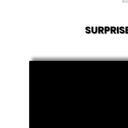
Acc
SURPRISE