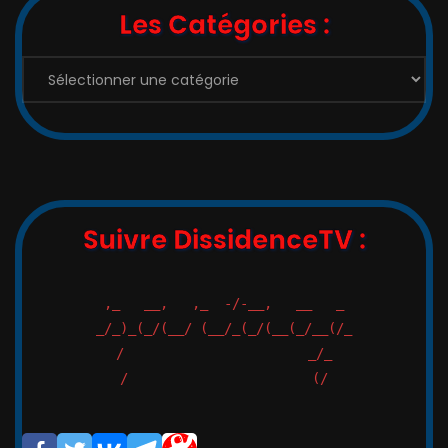
Les Catégories :
Suivre DissidenceTV :
,_   __,   ,_  -/-__,   __   _

_/_)_(_/(__/ (__/_(_/(__(_/__(/_

/                       _/_

/                       (/
