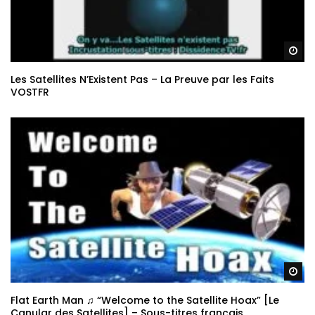
Re
Les Satellites N’Existent Pas – La Preuve par les Faits
VOSTFR
Re
Flat Earth Man ♫ “Welcome to the Satellite Hoax” [Le
Canular des Satellites] – Sous-titres français