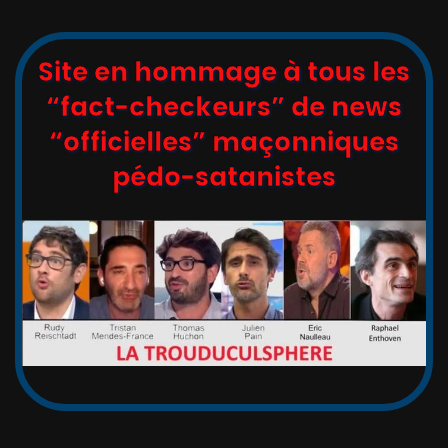
Site en hommage à tous les
“fact-checkeurs” de news
“officielles” maçonniques
pédo-satanistes