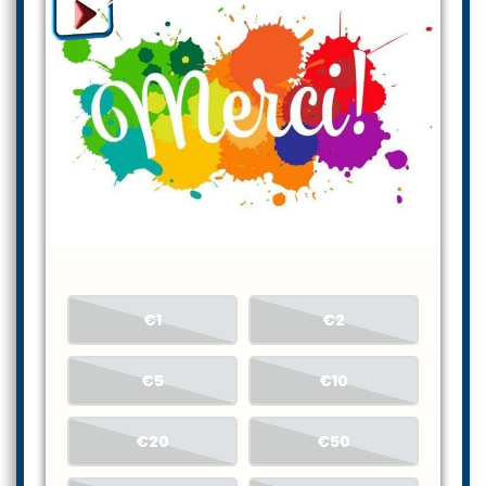
€1
€2
€5
€10
€20
€50